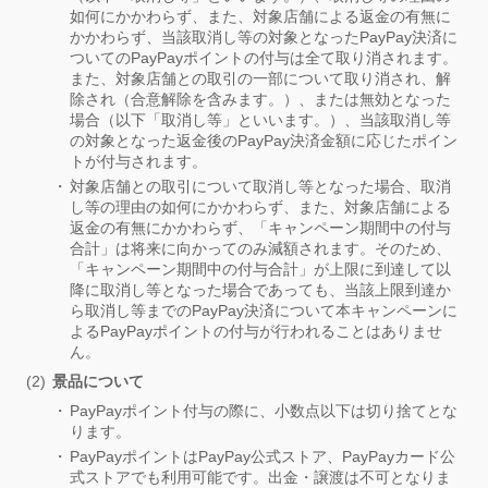
如何にかかわらず、また、対象店舗による返金の有無に
かかわらず、当該取消し等の対象となったPayPay決済に
ついてのPayPayポイントの付与は全て取り消されます。
また、対象店舗との取引の一部について取り消され、解
除され（合意解除を含みます。）、または無効となった
場合（以下「取消し等」といいます。）、当該取消し等
の対象となった返金後のPayPay決済金額に応じたポイン
トが付与されます。
対象店舗との取引について取消し等となった場合、取消
し等の理由の如何にかかわらず、また、対象店舗による
返金の有無にかかわらず、「キャンペーン期間中の付与
合計」は将来に向かってのみ減額されます。そのため、
「キャンペーン期間中の付与合計」が上限に到達して以
降に取消し等となった場合であっても、当該上限到達か
ら取消し等までのPayPay決済について本キャンペーンに
よるPayPayポイントの付与が行われることはありませ
ん。
景品について
PayPayポイント付与の際に、小数点以下は切り捨てとな
ります。
PayPayポイントはPayPay公式ストア、PayPayカード公
式ストアでも利用可能です。出金・譲渡は不可となりま