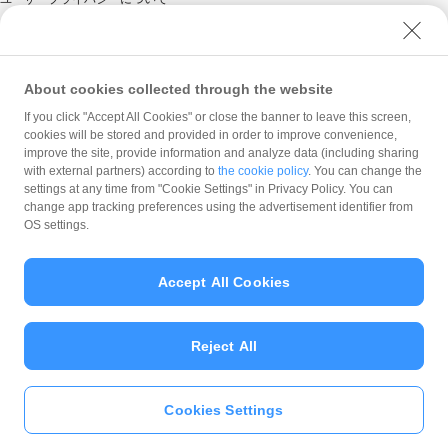
ユーザーセキュリティについて
ウェブサイト利用規約
反社会的勢力に対する方針
About cookies collected through the website
勧誘方針
If you click "Accept All Cookies" or close the banner to leave this screen,
cookies will be stored and provided in order to improve convenience,
マネロン等基本方針
improve the site, provide information and analyze data (including sharing
カスタマーハラスメントに関する当社の考え方
with external partners) according to
the cookie policy
. You can change the
settings at any time from "Cookie Settings" in Privacy Policy. You can
change app tracking preferences using the advertisement identifier from
OS settings.
Accept All Cookies
© PayPay Corporation
Reject All
Cookies Settings
いますぐ
PayPayアプリ
をダウンロ
ード
＞＞