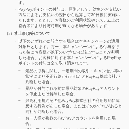
す。
PayPayポイントの付与は、原則として、対象のお支払い
方法によるお支払いの翌日から起算して30日後に実施い
たします。ただし、お客様のご利用状況やシステム上の
都合等により付与時期が遅くなる場合があります。
禁止事項等について
以下のいずれかに該当する場合は本キャンペーンの適用
対象外とします。万一、本キャンペーンによる付与を行
った後にお客様が以下のいずれかに該当することが判明
した場合、お客様に対する本キャンペーンによるPayPay
ポイントの付与は全て取り消されます。
景品の取得に関し、一定期間の取引・キャンセル等の
状況により不正行為が行われたとPayPay株式会社が
判断した場合。
景品が付与される前に景品対象のPayPayアカウント
を停止または解除した場合。
残高利用規約その他PayPay株式会社の利用規約に違
反する行為があった場合、またはそのおそれがあると
同社が判断した場合。
お一人様が複数のPayPayアカウントを利用した場
合。