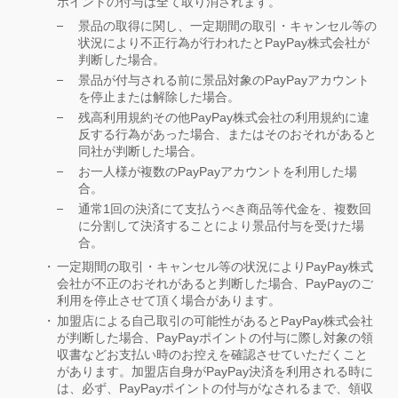
ポイントの付与は全て取り消されます。
景品の取得に関し、一定期間の取引・キャンセル等の
状況により不正行為が行われたとPayPay株式会社が
判断した場合。
景品が付与される前に景品対象のPayPayアカウント
を停止または解除した場合。
残高利用規約その他PayPay株式会社の利用規約に違
反する行為があった場合、またはそのおそれがあると
同社が判断した場合。
お一人様が複数のPayPayアカウントを利用した場
合。
通常1回の決済にて支払うべき商品等代金を、複数回
に分割して決済することにより景品付与を受けた場
合。
一定期間の取引・キャンセル等の状況によりPayPay株式
会社が不正のおそれがあると判断した場合、PayPayのご
利用を停止させて頂く場合があります。
加盟店による自己取引の可能性があるとPayPay株式会社
が判断した場合、PayPayポイントの付与に際し対象の領
収書などお支払い時のお控えを確認させていただくこと
があります。加盟店自身がPayPay決済を利用される時に
は、必ず、PayPayポイントの付与がなされるまで、領収