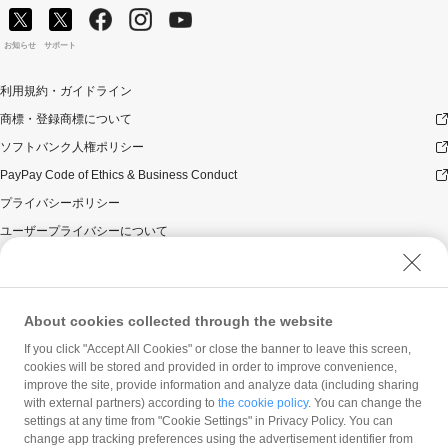
お知らせ
サポート
利用規約・ガイドライン
商標・登録商標について
ソフトバンク人権ポリシー
PayPay Code of Ethics & Business Conduct
プライバシーポリシー
ユーザープライバシーについて
ユーザーセキュリティについて
ウェブサイト利用規約
反社会的勢力に対する方針
About cookies collected through the website
勧誘方針
If you click "Accept All Cookies" or close the banner to leave this screen,
cookies will be stored and provided in order to improve convenience,
マネロン等基本方針
improve the site, provide information and analyze data (including sharing
カスタマーハラスメントに関する当社の考え方
with external partners) according to
the cookie policy
. You can change the
settings at any time from "Cookie Settings" in Privacy Policy. You can
change app tracking preferences using the advertisement identifier from