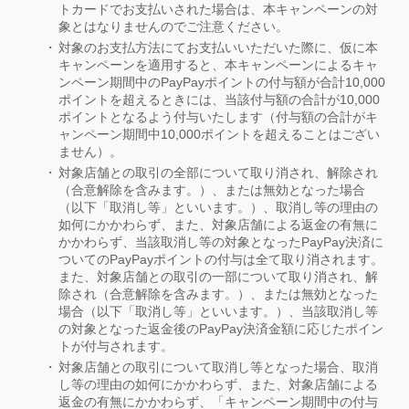
トカードでお支払いされた場合は、本キャンペーンの対
象とはなりませんのでご注意ください。
対象のお支払方法にてお支払いいただいた際に、仮に本
キャンペーンを適用すると、本キャンペーンによるキャ
ンペーン期間中のPayPayポイントの付与額が合計10,000
ポイントを超えるときには、当該付与額の合計が10,000
ポイントとなるよう付与いたします（付与額の合計がキ
ャンペーン期間中10,000ポイントを超えることはござい
ません）。
対象店舗との取引の全部について取り消され、解除され
（合意解除を含みます。）、または無効となった場合
（以下「取消し等」といいます。）、取消し等の理由の
如何にかかわらず、また、対象店舗による返金の有無に
かかわらず、当該取消し等の対象となったPayPay決済に
ついてのPayPayポイントの付与は全て取り消されます。
また、対象店舗との取引の一部について取り消され、解
除され（合意解除を含みます。）、または無効となった
場合（以下「取消し等」といいます。）、当該取消し等
の対象となった返金後のPayPay決済金額に応じたポイン
トが付与されます。
対象店舗との取引について取消し等となった場合、取消
し等の理由の如何にかかわらず、また、対象店舗による
返金の有無にかかわらず、「キャンペーン期間中の付与