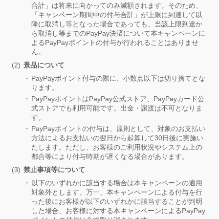
合計」は将来に向かってのみ減額されます。そのため、
「キャンペーン期間中の付与合計」が上限に到達して以
降に取消し等となった場合であっても、当該上限到達か
ら取消し等までのPayPay決済について本キャンペーンに
よるPayPayポイントの付与が行われることはありませ
ん。
景品について
PayPayポイント付与の際に、小数点以下は切り捨てとな
ります。
PayPayポイントはPayPay公式ストア、PayPayカード公
式ストアでも利用可能です。出金・譲渡は不可となりま
す。
PayPayポイントの付与は、原則として、対象のお支払い
方法によるお支払いの翌日から起算して30日後に実施い
たします。ただし、お客様のご利用状況やシステム上の
都合等により付与時期が遅くなる場合があります。
禁止事項等について
以下のいずれかに該当する場合は本キャンペーンの適用
対象外とします。万一、本キャンペーンによる付与を行
った後にお客様が以下のいずれかに該当することが判明
した場合、お客様に対する本キャンペーンによるPayPay