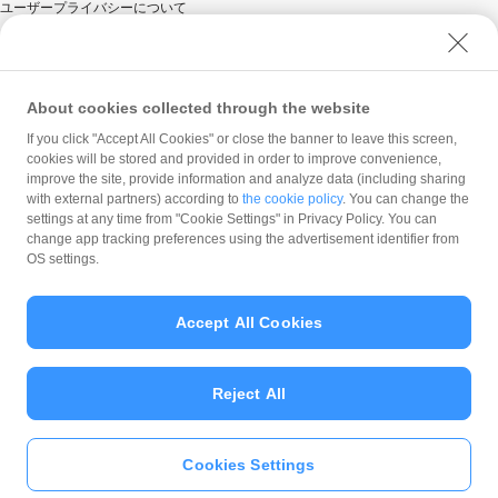
ユーザープライバシーについて
ユーザーセキュリティについて
ウェブサイト利用規約
反社会的勢力に対する方針
About cookies collected through the website
勧誘方針
If you click "Accept All Cookies" or close the banner to leave this screen,
cookies will be stored and provided in order to improve convenience,
マネロン等基本方針
improve the site, provide information and analyze data (including sharing
カスタマーハラスメントに関する当社の考え方
with external partners) according to
the cookie policy
. You can change the
settings at any time from "Cookie Settings" in Privacy Policy. You can
change app tracking preferences using the advertisement identifier from
OS settings.
Accept All Cookies
© PayPay Corporation
Reject All
Cookies Settings
いますぐ
PayPayアプリ
をダウンロ
ード
＞＞