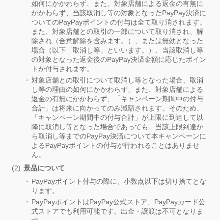
如何にかかわらず、また、対象店舗による返金の有無に
かかわらず、当該取消し等の対象となったPayPay決済に
ついてのPayPayポイントの付与は全て取り消されます。
また、対象店舗との取引の一部について取り消され、解
除され（合意解除を含みます。）、または無効となった
場合（以下「取消し等」といいます。）、当該取消し等
の対象となった返金後のPayPay決済金額に応じたポイン
トが付与されます。
対象店舗との取引について取消し等となった場合、取消
し等の理由の如何にかかわらず、また、対象店舗による
返金の有無にかかわらず、「キャンペーン期間中の付与
合計」は将来に向かってのみ減額されます。そのため、
「キャンペーン期間中の付与合計」が上限に到達して以
降に取消し等となった場合であっても、当該上限到達か
ら取消し等までのPayPay決済について本キャンペーンに
よるPayPayポイントの付与が行われることはありませ
ん。
景品について
PayPayポイント付与の際に、小数点以下は切り捨てとな
ります。
PayPayポイントはPayPay公式ストア、PayPayカード公
式ストアでも利用可能です。出金・譲渡は不可となりま