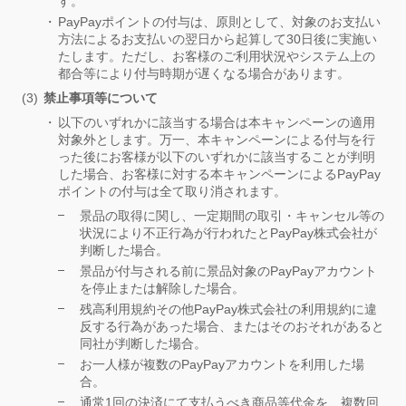
す。
PayPayポイントの付与は、原則として、対象のお支払い
方法によるお支払いの翌日から起算して30日後に実施い
たします。ただし、お客様のご利用状況やシステム上の
都合等により付与時期が遅くなる場合があります。
禁止事項等について
以下のいずれかに該当する場合は本キャンペーンの適用
対象外とします。万一、本キャンペーンによる付与を行
った後にお客様が以下のいずれかに該当することが判明
した場合、お客様に対する本キャンペーンによるPayPay
ポイントの付与は全て取り消されます。
景品の取得に関し、一定期間の取引・キャンセル等の
状況により不正行為が行われたとPayPay株式会社が
判断した場合。
景品が付与される前に景品対象のPayPayアカウント
を停止または解除した場合。
残高利用規約その他PayPay株式会社の利用規約に違
反する行為があった場合、またはそのおそれがあると
同社が判断した場合。
お一人様が複数のPayPayアカウントを利用した場
合。
通常1回の決済にて支払うべき商品等代金を、複数回