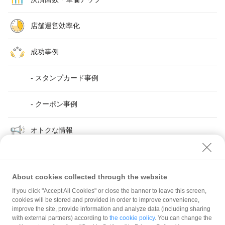
店舗運営効率化
成功事例
- スタンプカード事例
- クーポン事例
オトクな情報
About cookies collected through the website
If you click "Accept All Cookies" or close the banner to leave this screen,
店舗運営効率化
管理ツールアカウント登録方法
cookies will be stored and provided in order to improve convenience,
improve the site, provide information and analyze data (including sharing
with external partners) according to
the cookie policy
. You can change the
規約