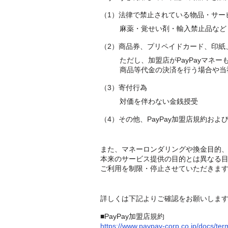
（1）法律で禁止されている物品・サー
麻薬・覚せい剤・輸入禁止品など
（2）商品券、プリペイドカード、印紙
ただし、加盟店がPayPayマネー
商品等代金の決済を行う場合や当
（3）寄付行為
対価を伴わない金銭授受
（4）その他、PayPay加盟店規約およ
また、マネーロンダリングや換金目的、P
本来のサービス提供の目的とは異なる目的
ご利用を制限・停止させていただきま
詳しくは下記よりご確認をお願いしま
■PayPay加盟店規約
https://www.paypay-corp.co.jp/docs/t