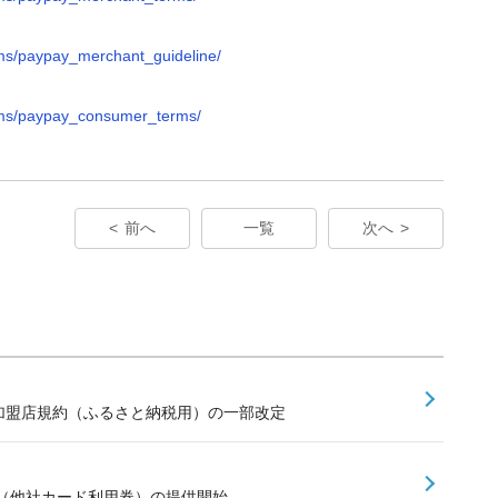
rms/paypay_merchant_guideline/
erms/paypay_consumer_terms/
前へ
一覧
次へ
ay加盟店規約（ふるさと納税用）の一部改定
（他社カード利用券）の提供開始