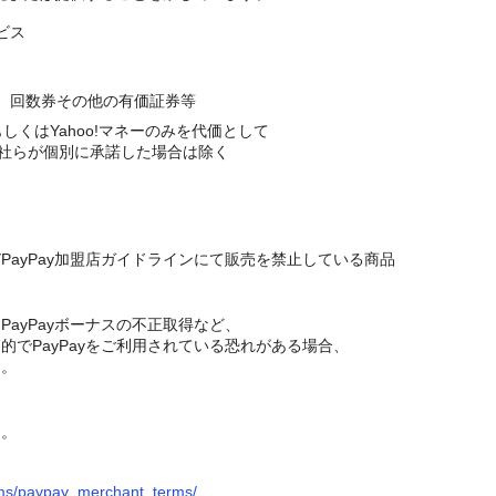
ビス
、回数券その他の有価証券等
もしくはYahoo!マネーのみを代価として
社らが個別に承諾した場合は除く
びPayPay加盟店ガイドラインにて販売を禁止している商品
ayPayボーナスの不正取得など、
でPayPayをご利用されている恐れがある場合、
す。
す。
erms/paypay_merchant_terms/