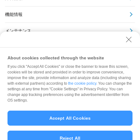
機能情報
メンテナンス
アーカイブ
About cookies collected through the website
If you click "Accept All Cookies" or close the banner to leave this screen,
cookies will be stored and provided in order to improve convenience,
improve the site, provide information and analyze data (including sharing
with external partners) according to
the cookie policy
. You can change the
規約
settings at any time from "Cookie Settings" in Privacy Policy. You can
ガイドライン
change app tracking preferences using the advertisement identifier from
OS settings.
最新情報をチェック！
Accept All Cookies
加盟店サポート
Reject All