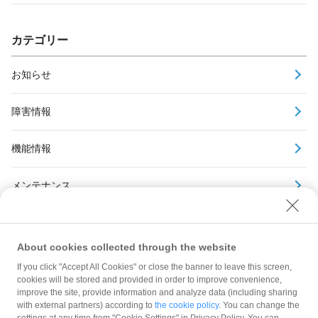
カテゴリー
お知らせ
障害情報
機能情報
メンテナンス
アーカイブ
About cookies collected through the website
If you click "Accept All Cookies" or close the banner to leave this screen,
cookies will be stored and provided in order to improve convenience,
improve the site, provide information and analyze data (including sharing
with external partners) according to
the cookie policy
. You can change the
規約