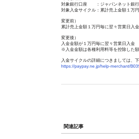
対象銀行口座 ：ジャパンネット銀行
対象入金サイクル：累計売上金額１万
変更前）
累計売上金額１万円毎に翌々営業日入
変更後）
入金金額が１万円毎に翌々営業日入金
※入金金額は各種利用料等を控除した
入金サイクルの詳細につきましては、
https://paypay.ne.jp/help-merchant/B03
関連記事