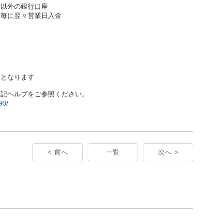
以外の銀行口座
円毎に翌々営業日入金
金
額となります
下記ヘルプをご参照ください。
90/
前へ
一覧
次へ