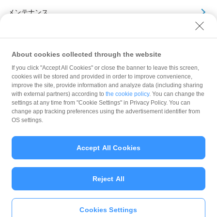
メンテナンス
アーカイブ
About cookies collected through the website
If you click "Accept All Cookies" or close the banner to leave this screen,
cookies will be stored and provided in order to improve convenience,
improve the site, provide information and analyze data (including sharing
with external partners) according to
the cookie policy
. You can change the
規約
settings at any time from "Cookie Settings" in Privacy Policy. You can
ガイドライン
change app tracking preferences using the advertisement identifier from
OS settings.
最新情報をチェック！
Accept All Cookies
加盟店サポート
Reject All
Cookies Settings