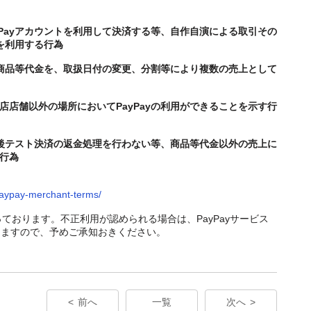
yPayアカウントを利用して決済する等、自作自演による取引その
yを利用する行為
商品等代金を、取扱日付の変更、分割等により複数の売上として
店店舗以外の場所においてPayPayの利用ができることを示す行
った後テスト決済の返金処理を行わない等、商品等代金以外の売上に
行為
/paypay-merchant-terms/
っております。
不正利用が認められる場合は、PayPayサービス
りますので、予めご承知おきください。
前へ
一覧
次へ