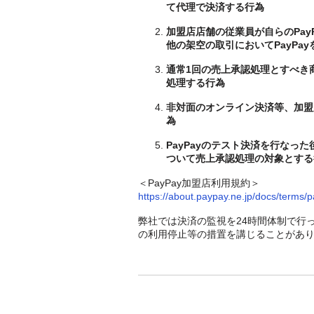
て代理で決済する行為
加盟店店舗の従業員が自らのPa
他の架空の取引においてPayPa
通常1回の売上承認処理とすべき
処理する行為
非対面のオンライン決済等、加盟
為
PayPayのテスト決済を行な
ついて売上承認処理の対象とする
＜PayPay加盟店利用規約＞
https://about.paypay.ne.jp/docs/terms
弊社では決済の監視を24時間体制で行
の利用停止等の措置を講じることがあ