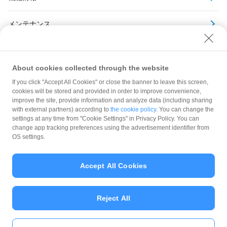
メンテナンス
アーカイブ
About cookies collected through the website
If you click "Accept All Cookies" or close the banner to leave this screen,
cookies will be stored and provided in order to improve convenience,
improve the site, provide information and analyze data (including sharing
with external partners) according to
the cookie policy
. You can change the
規約
settings at any time from "Cookie Settings" in Privacy Policy. You can
ガイドライン
change app tracking preferences using the advertisement identifier from
OS settings.
最新情報をチェック！
Accept All Cookies
加盟店サポート
Reject All