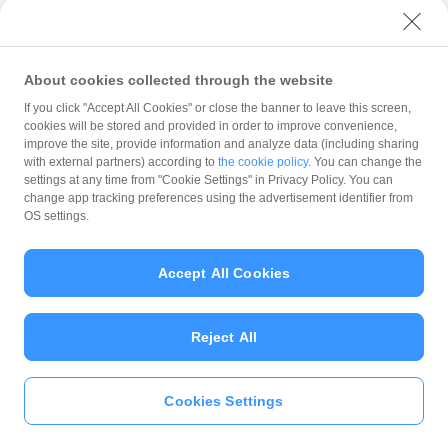
アーカイブ
About cookies collected through the website
If you click "Accept All Cookies" or close the banner to leave this screen,
cookies will be stored and provided in order to improve convenience,
improve the site, provide information and analyze data (including sharing
with external partners) according to
the cookie policy
. You can change the
規約
settings at any time from "Cookie Settings" in Privacy Policy. You can
ガイドライン
change app tracking preferences using the advertisement identifier from
OS settings.
最新情報をチェック！
Accept All Cookies
加盟店サポート
Reject All
Cookies Settings
© PayPay Corporation