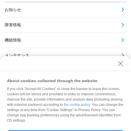
お知らせ
障害情報
機能情報
メンテナンス
アーカイブ
About cookies collected through the website
If you click "Accept All Cookies" or close the banner to leave this screen,
cookies will be stored and provided in order to improve convenience,
improve the site, provide information and analyze data (including sharing
with external partners) according to
the cookie policy
. You can change the
規約
settings at any time from "Cookie Settings" in Privacy Policy. You can
ガイドライン
change app tracking preferences using the advertisement identifier from
OS settings.
最新情報をチェック！