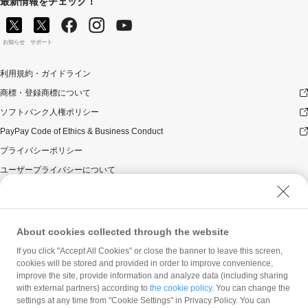
最新情報をチェック！
お知らせ
サポート
利用規約・ガイドライン
商標・登録商標について
ソフトバンク人権ポリシー
PayPay Code of Ethics & Business Conduct
プライバシーポリシー
ユーザープライバシーについて
ユーザーセキュリティについて
ウェブサイト利用規約
反社会的勢力に対する方針
About cookies collected through the website
勧誘方針
If you click "Accept All Cookies" or close the banner to leave this screen,
cookies will be stored and provided in order to improve convenience,
マネロン等基本方針
improve the site, provide information and analyze data (including sharing
カスタマーハラスメントに関する当社の考え方
with external partners) according to
the cookie policy
. You can change the
settings at any time from "Cookie Settings" in Privacy Policy. You can