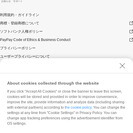
お知らせ
サポート
利用規約・ガイドライン
商標・登録商標について
ソフトバンク人権ポリシー
PayPay Code of Ethics & Business Conduct
プライバシーポリシー
ユーザープライバシーについて
ユーザーセキュリティについて
ウェブサイト利用規約
反社会的勢力に対する方針
About cookies collected through the website
勧誘方針
If you click "Accept All Cookies" or close the banner to leave this screen,
cookies will be stored and provided in order to improve convenience,
マネロン等基本方針
improve the site, provide information and analyze data (including sharing
カスタマーハラスメントに関する当社の考え方
with external partners) according to
the cookie policy
. You can change the
settings at any time from "Cookie Settings" in Privacy Policy. You can
change app tracking preferences using the advertisement identifier from
OS settings.