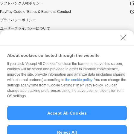
ソフトバンク人権ポリシー
PayPay Code of Ethics & Business Conduct
プライバシーポリシー
ユーザープライバシーについて
ユーザーセキュリティについて
ウェブサイト利用規約
反社会的勢力に対する方針
About cookies collected through the website
勧誘方針
If you click "Accept All Cookies" or close the banner to leave this screen,
cookies will be stored and provided in order to improve convenience,
マネロン等基本方針
improve the site, provide information and analyze data (including sharing
カスタマーハラスメントに関する当社の考え方
with external partners) according to
the cookie policy
. You can change the
settings at any time from "Cookie Settings" in Privacy Policy. You can
change app tracking preferences using the advertisement identifier from
OS settings.
Accept All Cookies
© PayPay Corporation
Reject All