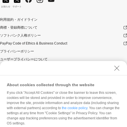
お知らせ
サポート
利用規約・ガイドライン
商標・登録商標について
ソフトバンク人権ポリシー
PayPay Code of Ethics & Business Conduct
プライバシーポリシー
ユーザープライバシーについて
ユーザーセキュリティについて
ウェブサイト利用規約
反社会的勢力に対する方針
About cookies collected through the website
勧誘方針
If you click "Accept All Cookies" or close the banner to leave this screen,
cookies will be stored and provided in order to improve convenience,
マネロン等基本方針
improve the site, provide information and analyze data (including sharing
カスタマーハラスメントに関する当社の考え方
with external partners) according to
the cookie policy
. You can change the
settings at any time from "Cookie Settings" in Privacy Policy. You can
change app tracking preferences using the advertisement identifier from
OS settings.