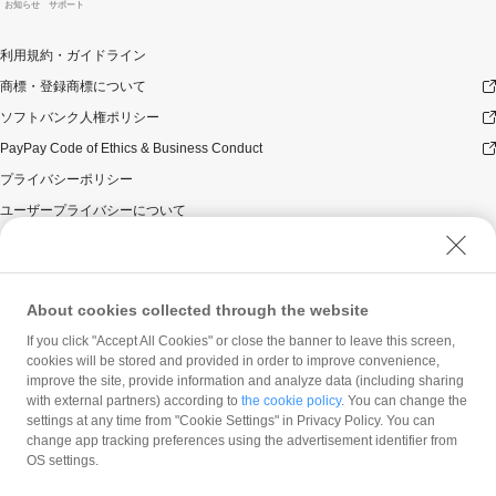
お知らせ
サポート
利用規約・ガイドライン
商標・登録商標について
ソフトバンク人権ポリシー
PayPay Code of Ethics & Business Conduct
プライバシーポリシー
ユーザープライバシーについて
ユーザーセキュリティについて
ウェブサイト利用規約
反社会的勢力に対する方針
About cookies collected through the website
勧誘方針
If you click "Accept All Cookies" or close the banner to leave this screen,
cookies will be stored and provided in order to improve convenience,
マネロン等基本方針
improve the site, provide information and analyze data (including sharing
カスタマーハラスメントに関する当社の考え方
with external partners) according to
the cookie policy
. You can change the
settings at any time from "Cookie Settings" in Privacy Policy. You can
change app tracking preferences using the advertisement identifier from
OS settings.