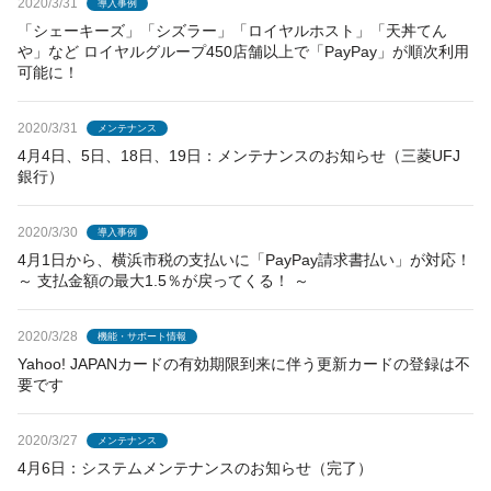
2020/3/31
導入事例
「シェーキーズ」「シズラー」「ロイヤルホスト」「天丼てん
や」など ロイヤルグループ450店舗以上で「PayPay」が順次利用
可能に！
2020/3/31
メンテナンス
4月4日、5日、18日、19日：メンテナンスのお知らせ（三菱UFJ
銀行）
2020/3/30
導入事例
4月1日から、横浜市税の支払いに「PayPay請求書払い」が対応！
～ 支払金額の最大1.5％が戻ってくる！ ～
2020/3/28
機能・サポート情報
Yahoo! JAPANカードの有効期限到来に伴う更新カードの登録は不
要です
2020/3/27
メンテナンス
4月6日：システムメンテナンスのお知らせ（完了）