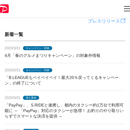
PayPayからのお知らせ
プレスリリース
新着一覧
2020/3/31
キャンペーン・特典
4月「春のグルメまつりキャンペーン」の対象外情報
2020/3/31
キャンペーン・特典
「B.LEAGUEもペイペイペイ！最大20％戻ってくるキャンペー
ン」の終了について
2020/3/31
導入事例
「PayPay」、S.RIDEと連携し、都内のタクシー約1万台で利用可
能に ～ 「PayPay」対応のタクシーが急増！ お釣りのやり取りい
らずでスマートな決済を提供 ～