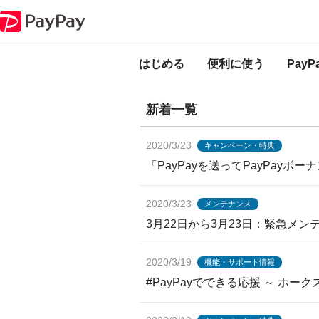
PayPayからのお知らせ
PayPayからのお
はじめる
便利に使う
Pay
新着一覧
2020/3/23
キャンペーン・特典
「PayPayを送ってPayPay
2020/3/23
メンテナンス
3月22日から3月23日：緊急メ
2020/3/19
機能・サポート情報
#PayPayでできる応援 ～ ホ