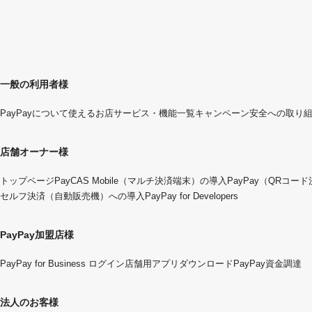
一般の利用者様
PayPayについて
使えるお店
サービス・機能一覧
キャンペーン
安全への取り
店舗オーナー様
トップページ
PayCAS Mobile（マルチ決済端末）の導入
PayPay（QRコー
セルフ決済（自動販売機）への導入
PayPay for Developers
PayPay加盟店様
PayPay for Business ログイン
店舗用アプリダウンロード
PayPay資金調達
法人のお客様