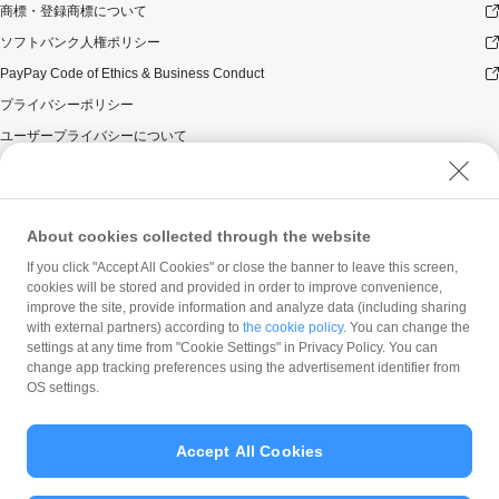
商標・登録商標について
ソフトバンク人権ポリシー
PayPay Code of Ethics & Business Conduct
プライバシーポリシー
ユーザープライバシーについて
ユーザーセキュリティについて
ウェブサイト利用規約
反社会的勢力に対する方針
About cookies collected through the website
勧誘方針
If you click "Accept All Cookies" or close the banner to leave this screen,
cookies will be stored and provided in order to improve convenience,
マネロン等基本方針
improve the site, provide information and analyze data (including sharing
カスタマーハラスメントに関する当社の考え方
with external partners) according to
the cookie policy
. You can change the
settings at any time from "Cookie Settings" in Privacy Policy. You can
change app tracking preferences using the advertisement identifier from
OS settings.
Accept All Cookies
© PayPay Corporation