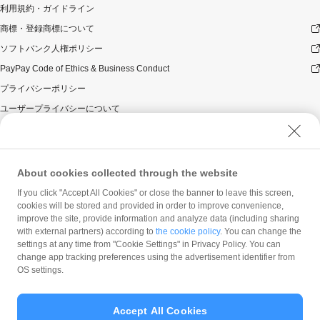
利用規約・ガイドライン
商標・登録商標について
ソフトバンク人権ポリシー
PayPay Code of Ethics & Business Conduct
プライバシーポリシー
ユーザープライバシーについて
ユーザーセキュリティについて
ウェブサイト利用規約
反社会的勢力に対する方針
About cookies collected through the website
勧誘方針
If you click "Accept All Cookies" or close the banner to leave this screen,
cookies will be stored and provided in order to improve convenience,
マネロン等基本方針
improve the site, provide information and analyze data (including sharing
カスタマーハラスメントに関する当社の考え方
with external partners) according to
the cookie policy
. You can change the
settings at any time from "Cookie Settings" in Privacy Policy. You can
change app tracking preferences using the advertisement identifier from
OS settings.
Accept All Cookies