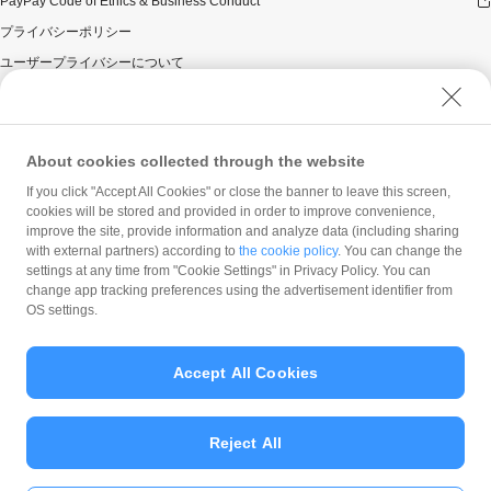
PayPay Code of Ethics & Business Conduct
プライバシーポリシー
ユーザープライバシーについて
ユーザーセキュリティについて
ウェブサイト利用規約
反社会的勢力に対する方針
About cookies collected through the website
勧誘方針
If you click "Accept All Cookies" or close the banner to leave this screen,
cookies will be stored and provided in order to improve convenience,
マネロン等基本方針
improve the site, provide information and analyze data (including sharing
カスタマーハラスメントに関する当社の考え方
with external partners) according to
the cookie policy
. You can change the
settings at any time from "Cookie Settings" in Privacy Policy. You can
change app tracking preferences using the advertisement identifier from
OS settings.
Accept All Cookies
© PayPay Corporation
Reject All