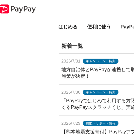
PayPayからのお知らせ
PayPayからのお
はじめる
便利に使う
Pay
新着一覧
2026/7/31
キャンペーン・特典
地方自治体とPayPayが連携し
施策が決定！
2026/7/30
キャンペーン・特典
「PayPayではじめて利用する方
くるPayPayスクラッチくじ」実
2026/7/29
機能・サポート情報
【熊本地震支援寄付】PayPayア