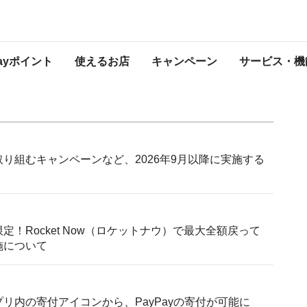
知らせ
プレスリリース
Payポイント
使えるお店
キャンペーン
サービス・機
て取り組むキャンペーンなど、2026年9月以降に実施する
限定！Rocket Now（ロケットナウ）で最大全額戻って
施について
プリ内の寄付アイコンから、PayPayの寄付が可能に