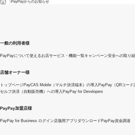
PayPayからのお知らせ
一般の利用者様
PayPayについて
使えるお店
サービス・機能一覧
キャンペーン
安全への取り
店舗オーナー様
トップページ
PayCAS Mobile（マルチ決済端末）の導入
PayPay（QRコー
セルフ決済（自動販売機）への導入
PayPay for Developers
PayPay加盟店様
PayPay for Business ログイン
店舗用アプリダウンロード
PayPay資金調達