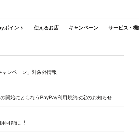
知らせ
プレスリリース
Payポイント
使えるお店
キャンペーン
サービス・機
トクキャンペーン」対象外情報
スの開始にともなうPayPay利用規約改定のお知らせ
が利⽤可能に︕