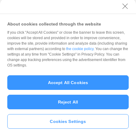
北海道
ホクレンSS 新篠津給油所
北海道
ホクレンSS 屈足給油所
About cookies collected through the website
If you click "Accept All Cookies" or close the banner to leave this screen,
北海道
ホクレンSS 屈足給油所
cookies will be stored and provided in order to improve convenience,
improve the site, provide information and analyze data (including sharing
北海道
ホクレンSS 札弦給油所
with external partners) according to
the cookie policy
. You can change the
settings at any time from "Cookie Settings" in Privacy Policy. You can
北海道
ホクレンSS 清里給油所
change app tracking preferences using the advertisement identifier from
OS settings.
北海道
ホクレンSS 札弦給油所
北海道
ホクレンSS 清里給油所
Accept All Cookies
北海道
ホクレンSS 花畔給油所
Reject All
北海道
ホクレンSS 八幡給油所
北海道
ホクレンSS 花畔給油所
Cookies Settings
いますぐ
PayPayアプリ
をダウンロ
ード
＞＞
北海道
ホクレンSS 八幡給油所