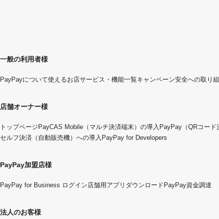
一般の利用者様
PayPayについて
使えるお店
サービス・機能一覧
キャンペーン
安全への取り
店舗オーナー様
トップページ
PayCAS Mobile（マルチ決済端末）の導入
PayPay（QRコー
セルフ決済（自動販売機）への導入
PayPay for Developers
PayPay加盟店様
PayPay for Business ログイン
店舗用アプリダウンロード
PayPay資金調達
法人のお客様