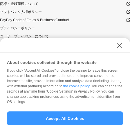
商標・登録商標について
ソフトバンク人権ポリシー
PayPay Code of Ethics & Business Conduct
プライバシーポリシー
ユーザープライバシーについて
ユーザーセキュリティについて
ウェブサイト利用規約
反社会的勢力に対する方針
About cookies collected through the website
勧誘方針
If you click "Accept All Cookies" or close the banner to leave this screen,
cookies will be stored and provided in order to improve convenience,
マネロン等基本方針
improve the site, provide information and analyze data (including sharing
カスタマーハラスメントに関する当社の考え方
with external partners) according to
the cookie policy
. You can change the
settings at any time from "Cookie Settings" in Privacy Policy. You can
change app tracking preferences using the advertisement identifier from
OS settings.
Accept All Cookies
© PayPay Corporation