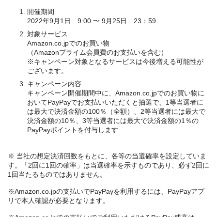
開催期間
2022年9月1日 9:00 〜 9月25日 23：59
対象サービス
Amazon.co.jpでのお買い物
（Amazonプライム会員費のお支払いを含む）
※キャンペーン対象となるサービスは今後増える可能性が
ございます。
キャンペーン内容
キャンペーン開催期間中に、Amazon.co.jpでのお買い物に
おいてPayPayでお支払いいただくと抽選で、1等当選者に
は最大で決済金額の100％（全額）、2等当選者には最大で
決済金額の10％、3等当選者には最大で決済金額の1％の
PayPayポイントを付与します
※ 当社の想定決済回数をもとに、各等の当選確率を設定していま
す。「2回に1回の確率」は当選確率を示すものであり、必ず2回に
1回当たるものではありません。
※Amazon.co.jpの支払いでPayPayを利用するには、PayPayアプ
リで本人確認が必要となります。