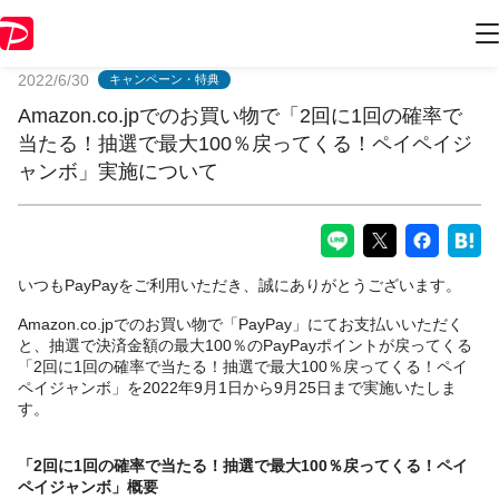
PayPayからのお知らせ
2022/6/30
キャンペーン・特典
Amazon.co.jpでのお買い物で「2回に1回の確率で
当たる！抽選で最大100％戻ってくる！ペイペイジ
ャンボ」実施について
いつもPayPayをご利用いただき、誠にありがとうございます。
Amazon.co.jpでのお買い物で「PayPay」にてお支払いいただく
と、抽選で決済金額の最大100％のPayPayポイントが戻ってくる
「2回に1回の確率で当たる！抽選で最大100％戻ってくる！ペイ
ペイジャンボ」を2022年9月1日から9月25日まで実施いたしま
す。
「2回に1回の確率で当たる！抽選で最大100％戻ってくる！ペイ
ペイジャンボ」概要