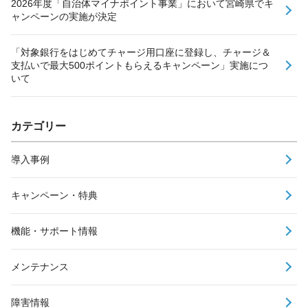
2026年度「自治体マイナポイント事業」において宮崎県でキ
ャンペーンの実施が決定
「対象銀行をはじめてチャージ用口座に登録し、チャージ＆
支払いで最大500ポイントもらえるキャンペーン」実施につ
いて
カテゴリー
導入事例
キャンペーン・特典
機能・サポート情報
メンテナンス
障害情報