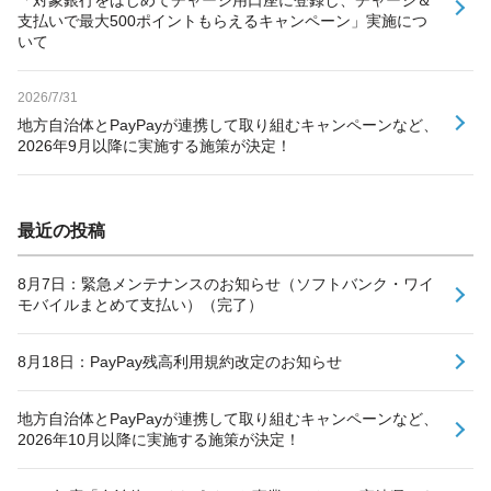
支払いで最大500ポイントもらえるキャンペーン」実施につ
いて
2026/7/31
地方自治体とPayPayが連携して取り組むキャンペーンなど、
2026年9月以降に実施する施策が決定！
最近の投稿
8月7日：緊急メンテナンスのお知らせ（ソフトバンク・ワイ
モバイルまとめて支払い）（完了）
8月18日：PayPay残高利用規約改定のお知らせ
地方自治体とPayPayが連携して取り組むキャンペーンなど、
2026年10月以降に実施する施策が決定！