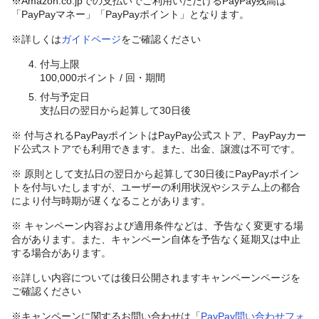
※Amazon.co.jpでの支払いでご利用いただけるPayPay残高は
「PayPayマネー」「PayPayポイント」となります。
※詳しくは
ガイドページ
をご確認ください
付与上限
100,000ポイント / 回・期間
付与予定日
支払日の翌日から起算して30日後
※ 付与されるPayPayポイントはPayPay公式ストア、PayPayカー
ド公式ストアでも利用できます。また、出金、譲渡は不可です。
※ 原則として支払日の翌日から起算して30日後にPayPayポイン
トを付与いたしますが、ユーザーの利用状況やシステム上の都合
により付与時期が遅くなることがあります。
※ キャンペーン内容および適用条件などは、予告なく変更する場
合があります。また、キャンペーン自体を予告なく延期又は中止
する場合があります。
※詳しい内容については後日公開されますキャンペーンページを
ご確認ください
※キャンペーンに関するお問い合わせは「
PayPay問い合わせフォ