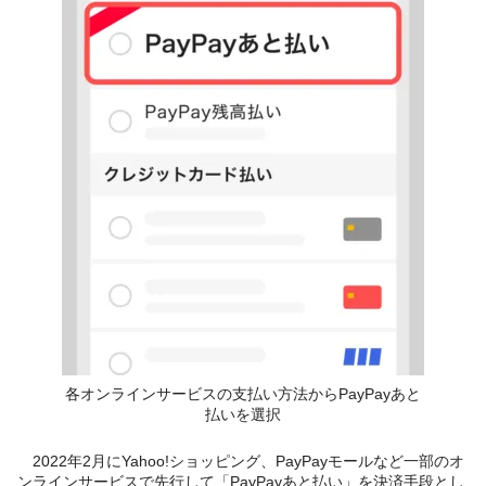
各オンラインサービスの支払い方法からPayPayあと
払いを選択
2022年2月にYahoo!ショッピング、PayPayモールなど一部のオ
ンラインサービスで先行して「PayPayあと払い」を決済手段とし