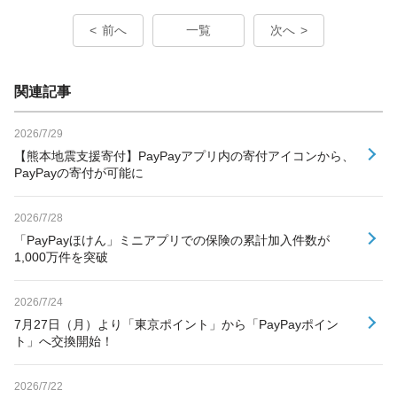
前へ
一覧
次へ
関連記事
2026/7/29
【熊本地震支援寄付】PayPayアプリ内の寄付アイコンから、
PayPayの寄付が可能に
2026/7/28
「PayPayほけん」ミニアプリでの保険の累計加入件数が
1,000万件を突破
2026/7/24
7月27日（月）より「東京ポイント」から「PayPayポイン
ト」へ交換開始！
2026/7/22