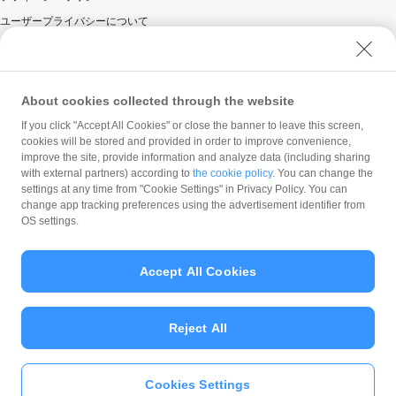
ユーザープライバシーについて
ユーザーセキュリティについて
ウェブサイト利用規約
反社会的勢力に対する方針
About cookies collected through the website
勧誘方針
If you click "Accept All Cookies" or close the banner to leave this screen,
cookies will be stored and provided in order to improve convenience,
マネロン等基本方針
improve the site, provide information and analyze data (including sharing
カスタマーハラスメントに関する当社の考え方
with external partners) according to
the cookie policy
. You can change the
settings at any time from "Cookie Settings" in Privacy Policy. You can
change app tracking preferences using the advertisement identifier from
OS settings.
Accept All Cookies
© PayPay Corporation
Reject All
Cookies Settings
いますぐ
PayPayアプリ
をダウンロ