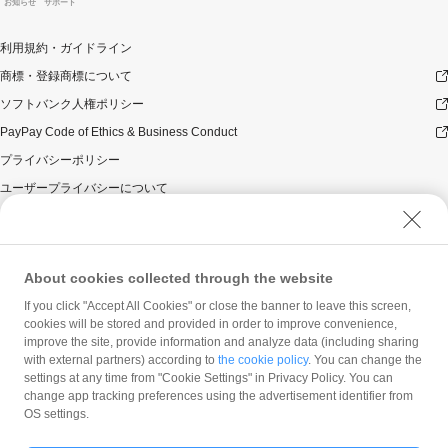
お知らせ
サポート
利用規約・ガイドライン
商標・登録商標について
ソフトバンク人権ポリシー
PayPay Code of Ethics & Business Conduct
プライバシーポリシー
ユーザープライバシーについて
ユーザーセキュリティについて
ウェブサイト利用規約
反社会的勢力に対する方針
About cookies collected through the website
勧誘方針
If you click "Accept All Cookies" or close the banner to leave this screen,
cookies will be stored and provided in order to improve convenience,
マネロン等基本方針
improve the site, provide information and analyze data (including sharing
カスタマーハラスメントに関する当社の考え方
with external partners) according to
the cookie policy
. You can change the
settings at any time from "Cookie Settings" in Privacy Policy. You can
change app tracking preferences using the advertisement identifier from
OS settings.