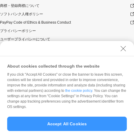
商標・登録商標について
ソフトバンク人権ポリシー
PayPay Code of Ethics & Business Conduct
プライバシーポリシー
ユーザープライバシーについて
ユーザーセキュリティについて
ウェブサイト利用規約
反社会的勢力に対する方針
About cookies collected through the website
勧誘方針
If you click "Accept All Cookies" or close the banner to leave this screen,
cookies will be stored and provided in order to improve convenience,
マネロン等基本方針
improve the site, provide information and analyze data (including sharing
カスタマーハラスメントに関する当社の考え方
with external partners) according to
the cookie policy
. You can change the
settings at any time from "Cookie Settings" in Privacy Policy. You can
change app tracking preferences using the advertisement identifier from
OS settings.
Accept All Cookies
© PayPay Corporation