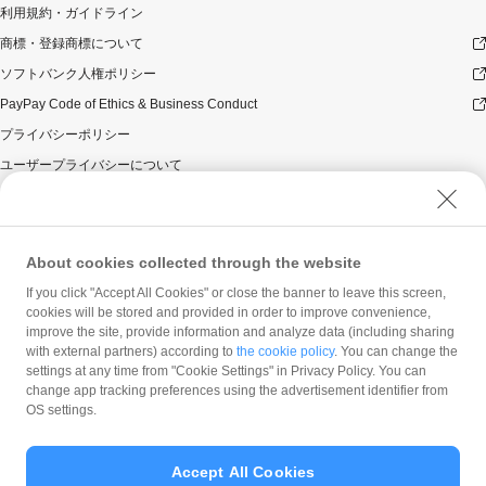
利用規約・ガイドライン
商標・登録商標について
ソフトバンク人権ポリシー
PayPay Code of Ethics & Business Conduct
プライバシーポリシー
ユーザープライバシーについて
ユーザーセキュリティについて
ウェブサイト利用規約
反社会的勢力に対する方針
About cookies collected through the website
勧誘方針
If you click "Accept All Cookies" or close the banner to leave this screen,
cookies will be stored and provided in order to improve convenience,
マネロン等基本方針
improve the site, provide information and analyze data (including sharing
カスタマーハラスメントに関する当社の考え方
with external partners) according to
the cookie policy
. You can change the
settings at any time from "Cookie Settings" in Privacy Policy. You can
change app tracking preferences using the advertisement identifier from
OS settings.
Accept All Cookies