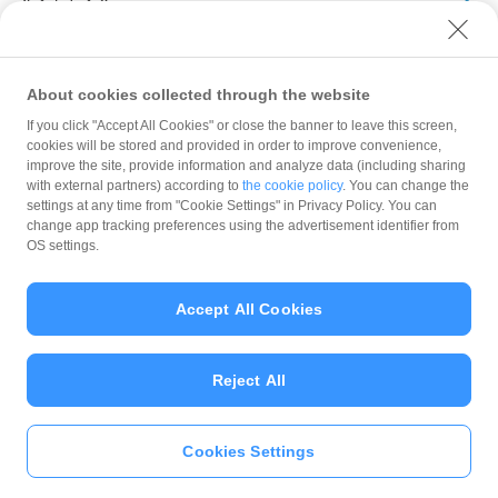
アーカイブ
About cookies collected through the website
If you click "Accept All Cookies" or close the banner to leave this screen,
cookies will be stored and provided in order to improve convenience,
improve the site, provide information and analyze data (including sharing
with external partners) according to
the cookie policy
. You can change the
規約
settings at any time from "Cookie Settings" in Privacy Policy. You can
ガイドライン
change app tracking preferences using the advertisement identifier from
OS settings.
最新情報をチェック！
Accept All Cookies
加盟店サポート
Reject All
Cookies Settings
© PayPay Corporation