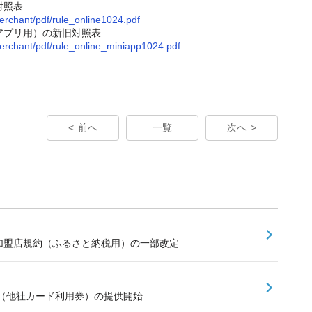
旧対照表
erchant/pdf/rule_online1024.pdf
ミニアプリ用）の新旧対照表
merchant/pdf/rule_online_miniapp1024.pdf
前へ
一覧
次へ
ay加盟店規約（ふるさと納税用）の一部改定
（他社カード利用券）の提供開始