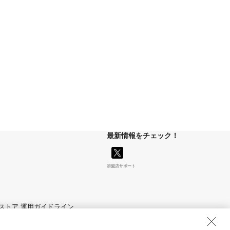
最新情報をチェック！
加盟店サポート
マイストア 運用ガイドライン