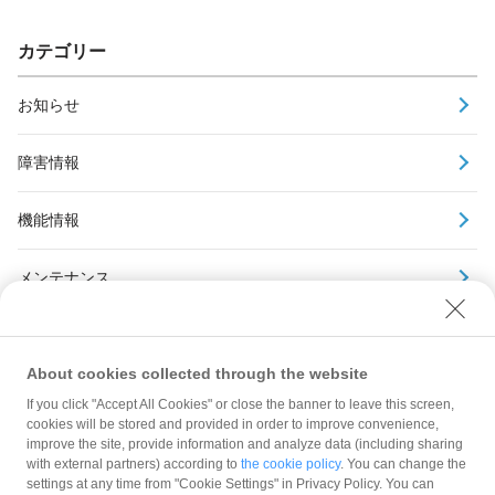
カテゴリー
お知らせ
障害情報
機能情報
メンテナンス
アーカイブ
About cookies collected through the website
If you click "Accept All Cookies" or close the banner to leave this screen,
cookies will be stored and provided in order to improve convenience,
improve the site, provide information and analyze data (including sharing
with external partners) according to
the cookie policy
. You can change the
規約
settings at any time from "Cookie Settings" in Privacy Policy. You can