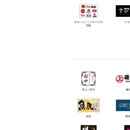
すかいらーくグループの
ナポ
宅配
串カツ田中
磯
魚民
横濱