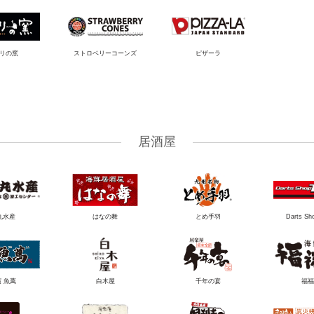
リの窯
ストロベリーコーンズ
ピザーラ
居酒屋
丸水産
はなの舞
とめ手羽
Darts Sh
 魚萬
白木屋
千年の宴
福福