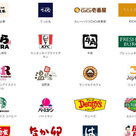
ま勝
てっか丸
カレーハウスCoCo壱番屋
KICH
ら寿司
ケンタッキーフライドチ
牛角
フレッシュネ
キン
ンアイスクリ
温野菜
サンマルクカフェ
ジョイ
ーム
クス コーヒー
バーミヤン
デニーズ
エルト