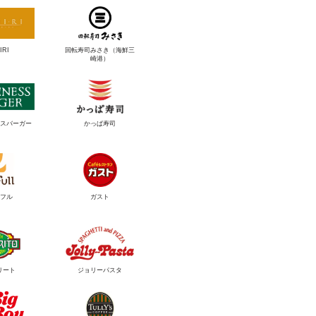
IRI
回転寿司みさき（海鮮三
崎港）
スバーガー
かっぱ寿司
フル
ガスト
リート
ジョリーパスタ