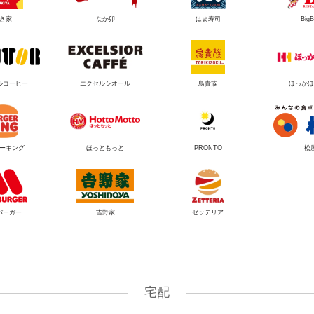
き家
なか卯
はま寿司
Big
ルコーヒー
エクセルシオール
鳥貴族
ほっかほ
ーキング
ほっともっと
PRONTO
松
バーガー
吉野家
ゼッテリア
宅配