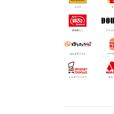
ココス
す
築地銀だこ
ドトー
はなまるうどん
バーガ
ミスタードーナツ
モス