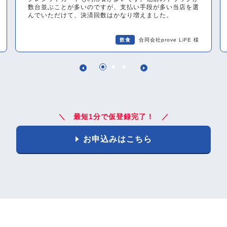
数台並ぶことが多いのですが、支払い手段が多い当店を選
んでいただけて、決済回数はかなり増えました。
飲食
合同会社prove LiFE 様
1
2
3
＼ 最短1分で仮登録完了！ ／
お申込みはこちら