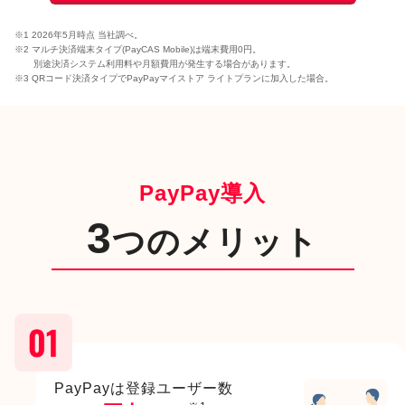
※1 2026年5月時点 当社調べ。
※2 マルチ決済端末タイプ(PayCAS Mobile)は端末費用0円。
別途決済システム利用料や月額費用が発生する場合があります。
※3 QRコード決済タイプでPayPayマイストア ライトプランに加入した場合。
PayPay導入
3
つのメリット
PayPayは登録ユーザー数