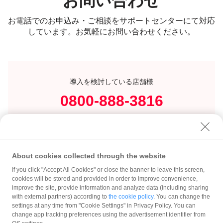
お問い合わせ
お電話でのお申込み・ご相談をサポートセンターにて対応
しています。お気軽にお問い合わせください。
導入を検討している店舗様
0800-888-3816
営業時間：10:00-19:00
年中無休（メンテナンス日除く）
About cookies collected through the website
If you click "Accept All Cookies" or close the banner to leave this screen,
cookies will be stored and provided in order to improve convenience,
improve the site, provide information and analyze data (including sharing
with external partners) according to
the cookie policy
. You can change the
settings at any time from "Cookie Settings" in Privacy Policy. You can
change app tracking preferences using the advertisement identifier from