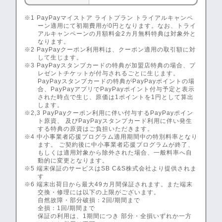
※1 PayPayマイストア ライトプラン トライアルキャンペ
ーン適用にて初期費用が0円となります。なお、トライ
アルキャンペーンの月額料金2カ月無料特典は対象外と
なります。
※2 PayPayクーポン利用料は、クーポン適用の取引額に対
して生じます。
※3 PayPayスタンプカードの特典が加盟店特典の場合、プ
レゼントチケットが付与されるごとに生じます。
PayPayスタンプカードの特典がPayPayポイントの場
合、PayPayアプリでPayPayポイント付与予定と表示
された時点で生じ、原価は1ポイントを1円として算出
します。
※2,3 PayPayクーポン利用に伴い付与するPayPayポイン
ト原資、 及びPayPayスタンプカード利用に伴い発生
する特典の原資はご負担いただきます。
※4 中小事業者応援プログラム適用期間中の特別料率となり
ます。 ご契約後に中小事業者応援プログラムが終了、
もしくは適用対象から除外された場合、一般料率へ自
動的に変更となります。
※5 端末保証のサービスはSB C&S株式会社より提供されま
す
※6 端末出荷日から最大49カ月間保証されます。また端末
交換・修理には以下の上限がございます。
自然故障・部分破損：2回/期間まで
全損：1回/期間まで
保証の利用は、1期間につき 部分・全損いずれか一方