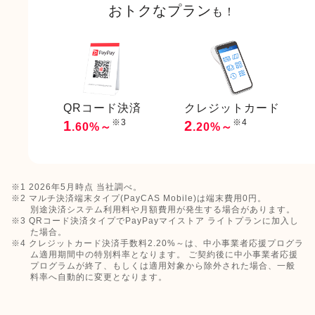
おトクなプラン
も！
QRコード決済
クレジットカード
※3
※4
1
2
.60%～
.20%～
※1 2026年5月時点 当社調べ。
※2 マルチ決済端末タイプ(PayCAS Mobile)は端末費用0円。
別途決済システム利用料や月額費用が発生する場合があります。
※3 QRコード決済タイプでPayPayマイストア ライトプランに加入し
た場合。
※4 クレジットカード決済手数料2.20%～は、中小事業者応援プログラ
ム適用期間中の特別料率となります。 ご契約後に中小事業者応援
プログラムが終了、もしくは適用対象から除外された場合、一般
料率へ自動的に変更となります。