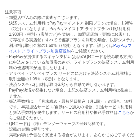
注意事項
・加盟店申込みの際に審査がございます。
・決済システム利用料はPayPayマイストア 制限プランの場合、1.98%
（税別）になります。PayPayマイストア ライトプラン(月額利用料
1,980円（税別）/店舗ごと)を契約し、加盟店店舗（実際にお店とし
て存在する実店舗）すべてで当該プランを利用の場合、決済システム
利用料は取引金額の1.60%（税別）となります。詳しくは
PayPayマ
イストア ライトプラン加盟店規約
をご確認ください。
・PayPayが提供するスキャン支払い(お店のQRコードを読み取る方法)
に申込みをしている加盟店のみが、ライトプランの決済システム利用
料の優遇料率が適用になります。
・アリペイ・アリペイプラス サービスにおける決済システム利用料は
取引金額の1.98％（税別）となります。
・決済システム利用料は取引金額から自動で差し引かれます。
・PayPay決済が発生しない場合、上記の決済システム利用料は発生し
ません。
・振込手数料は、「月末締め・最短翌日振込（月1回）」の場合、無料
です。早期振込サービス(自動)へご加入の場合、別途サービス利用料
と振込手数料が発生します。サービス利用料や振込手数料は
こちら
か
らご確認ください。
・QRコードは（株）デンソーウェーブの登録商標です。
・記載の金額は税別です。
・掲載内容は予告なく変更する場合があります。あらかじめご了承くだ