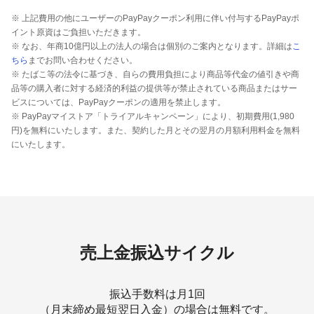
※ 上記費用の他にユーザーのPayPayクーポン利用に伴い付与するPayPayポ
イント原資はご負担いただきます。
※ なお、年商10億円以上の法人の場合は個別のご案内となります。詳細は
こ
ちら
までお問い合わせください。
※ たばこ等の法令に基づき、自らの費用負担により商品等代金の値引きや商
品等の購入者に対する経済的利益の提供等が禁止されている商品またはサー
ビスについては、PayPayクーポンの適用を禁止します。
※ PayPayマイストア「トライアルキャンペーン」により、初期費用(1,980
円)を無料にいたします。また、契約した月とその翌月の月額利用料金を無料
にいたします。
売上金振込サイクル
振込手数料は月1回
（月末締め最短翌日入金）の場合は無料です。