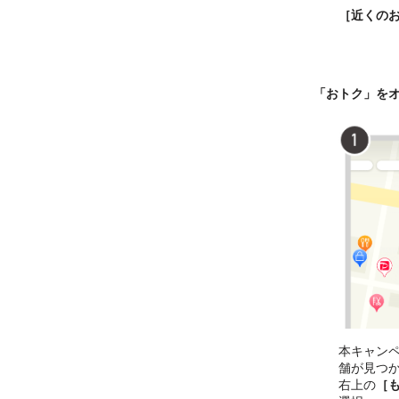
［近くの
「おトク」を
本キャン
舗が見つ
右上の
［