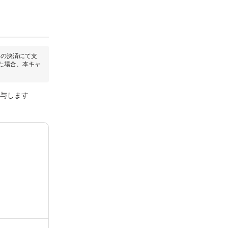
回の決済にて支
た場合、本キャ
付与します