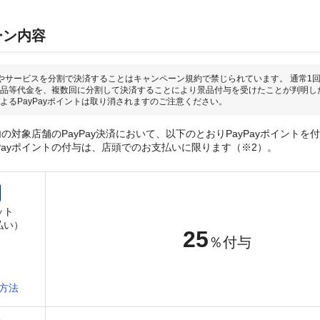
ーン内容
やサービスを分割で決済することはキャンペーン規約で禁じられています。 通常1
品等代金を、複数回に分割して決済することにより景品付与を受けたことが判明し
よるPayPayポイントは取り消されますのご注意ください。
の対象店舗のPayPay決済において、以下のとおりPayPayポイントを
yPayポイントの付与は、店頭でのお支払いに限ります（※2）。
ット
払い）
25
％付与
方法