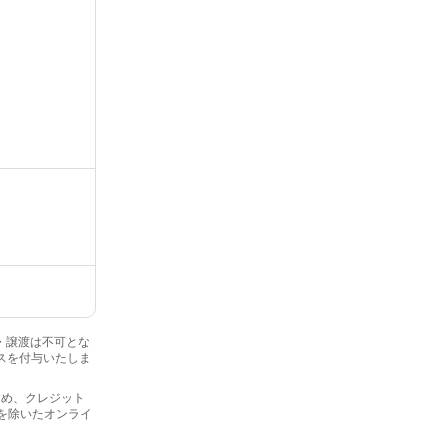
金・譲渡は不可とな
ナスを付与いたしま
を含め、クレジット
プを除いたオンライ