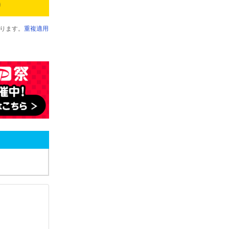
ります。
重複適用