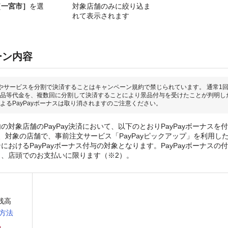
［一宮市］
を選
対象店舗のみに絞り込ま
れて表示されます
ーン内容
やサービスを分割で決済することはキャンペーン規約で禁じられています。 通常1
品等代金を、複数回に分割して決済することにより景品付与を受けたことが判明し
よるPayPayボーナスは取り消されますのご注意ください。
の対象店舗のPayPay決済において、以下のとおりPayPayボーナスを
、対象の店舗で、事前注文サービス「PayPayピックアップ」を利用し
おけるPayPayボーナス付与の対象となります。PayPayボーナスの付与
き、店頭でのお支払いに限ります（※2）。
y残高
方法