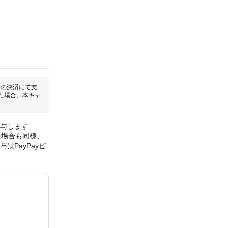
回の決済にて支
た場合、本キャ
付与します
た場合も同様、
はPayPayピ