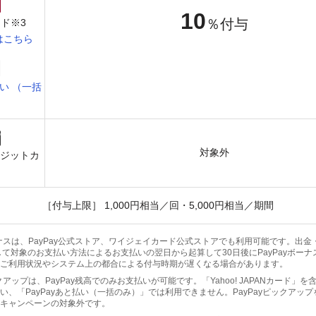
10
％付与
ド※3
はこちら
い （一括
）
対象外
レジットカ
［付与上限］ 1,000円相当／回・5,000円相当／期間
yボーナスは、PayPay公式ストア、ワイジェイカード公式ストアでも利用可能です。出
して対象のお支払い方法によるお支払いの翌日から起算して30日後にPayPayボー
ご利用状況やシステム上の都合による付与時期が遅くなる場合があります。
ピックアップは、PayPay残高でのみお支払いが可能です。「Yahoo! JAPANカード」
い、「PayPayあと払い（一括のみ）」では利用できません。PayPayピックアッ
キャンペーンの対象外です。