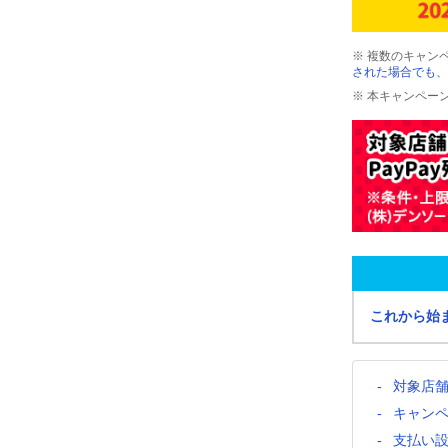
※ 複数のキャン
された場合でも、
※ 本キャンペー
これから始
対象店
キャン
支払い