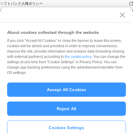
ソフトバンク人権ポリシー
PayPay Code of Ethics & Business Conduct
プライバシーポリシー
ユーザープライバシーについて
About cookies collected through the website
ユーザーセキュリティについて
If you click "Accept All Cookies" or close the banner to leave this screen,
ウェブサイト利用規約
cookies will be stored and provided in order to improve convenience,
improve the site, provide information and analyze data (including sharing
反社会的勢力に対する方針
with external partners) according to
the cookie policy
. You can change the
勧誘方針
settings at any time from "Cookie Settings" in Privacy Policy. You can
change app tracking preferences using the advertisement identifier from
マネロン等基本方針
OS settings.
カスタマーハラスメントに関する当社の考え方
Accept All Cookies
Reject All
© PayPay Corporation
Cookies Settings
いますぐ
PayPayアプリ
をダウンロ