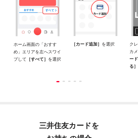
［カード追加］
を選択
クレ
ホーム画面の「おすす
カメ
め」エリアを左へスワイ
ード
プして
［すべて］
を選択
る］
三井住友カードを