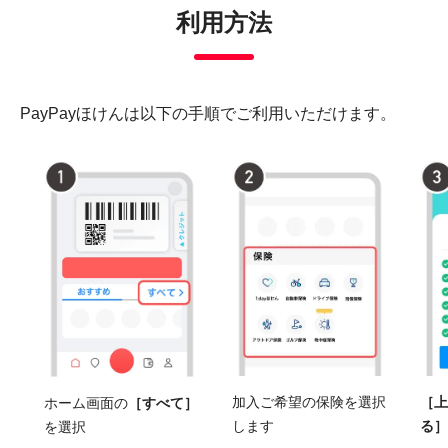
利用方法
PayPayほけんは以下の手順でご利用いただけます。
加入ご希望の保険を選択
［上
ホーム画面の
［すべて］
これだけ賃貸
スマホ保険
コロナ治療薬お見舞い金
インフルエンザお見舞い金
あんしんスキー＆スノボ
あんしんアウトドア
あんしんドライブ
あんしん海外旅行
熱中症お見舞い金
あんしん自転車
これだけペット
あんしんゴルフ
あんしん賠償
します
る］
を選択