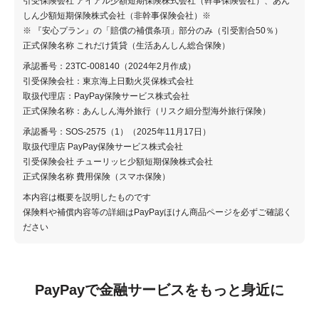
引受保険会社 アイアル少額短期保険株式会社（幹事保険会社）、あん
しん少額短期保険株式会社（非幹事保険会社）※
※ 『安心プラン』の「賠償の補償条項」部分のみ（引受割合50％）
正式保険名称 これだけ賃貸（生活あんしん総合保険）
承認番号：23TC-008140（2024年2月作成）
引受保険会社：東京海上日動火災保株式会社
取扱代理店：PayPay保険サービス株式会社
正式保険名称：あんしん海外旅行（リスク細分型海外旅行保険）
承認番号：SOS-2575（1）（2025年11月17日）
取扱代理店 PayPay保険サービス株式会社
引受保険会社 チューリッヒ少額短期保険株式会社
正式保険名称 費用保険（スマホ保険）
本内容は概要を説明したものです
保険料や補償内容等の詳細はPayPayほけん商品ページを必ずご確認く
ださい
PayPayで金融サービスをもっと身近に