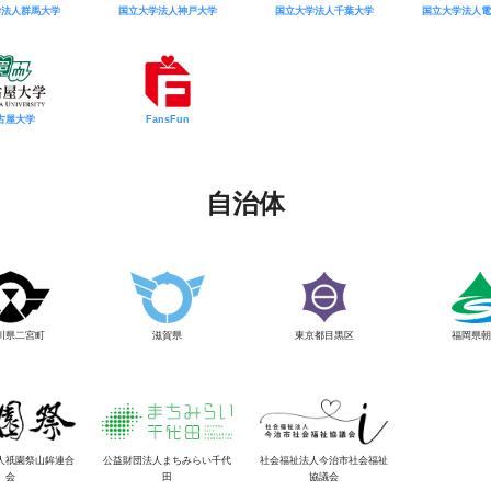
学法人群馬大学
国立大学法人神戸大学
国立大学法人千葉大学
国立大学法人電
古屋大学
FansFun
自治体
川県二宮町
滋賀県
東京都目黒区
福岡県朝
人祇園祭山鉾連合
公益財団法人まちみらい千代
社会福祉法人今治市社会福祉
会
田
協議会