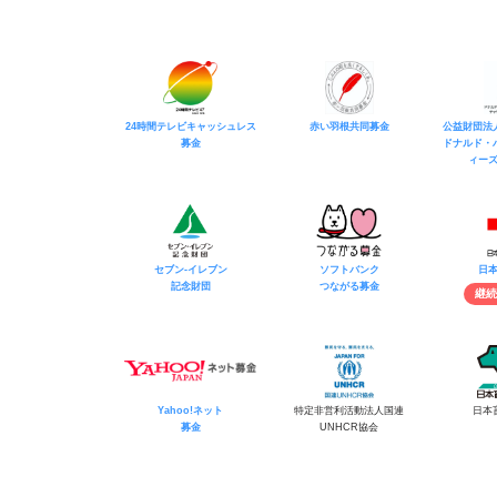
24時間テレビキャッシュレス
赤い羽根共同募金
公益財団法
募金
ドナルド・
ィー
セブン-イレブン
ソフトバンク
日
記念財団
つながる募金
継続
Yahoo!ネット
特定非営利活動法人国連
日本
募金
UNHCR協会