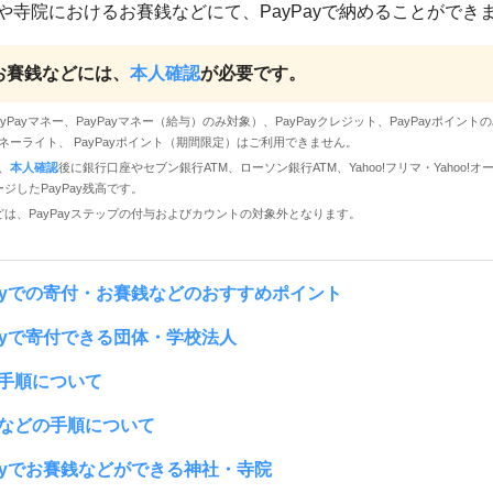
や寺院におけるお賽銭などにて、PayPayで納めることができ
お賽銭などには、
本人確認
が必要です。
PayPayマネー、PayPayマネー（給与）のみ対象）、PayPayクレジット、PayPayポイン
yマネーライト、 PayPayポイント（期間限定）はご利用できません。
は、
本人確認
後に銀行口座やセブン銀行ATM、ローソン銀行ATM、Yahoo!フリマ・Yahoo!
ジしたPayPay残高です。
は、PayPayステップの付与およびカウントの対象外となります。
Payでの寄付・お賽銭などのおすすめポイント
Payで寄付できる団体・学校法人
手順について
などの手順について
Payでお賽銭などができる神社・寺院