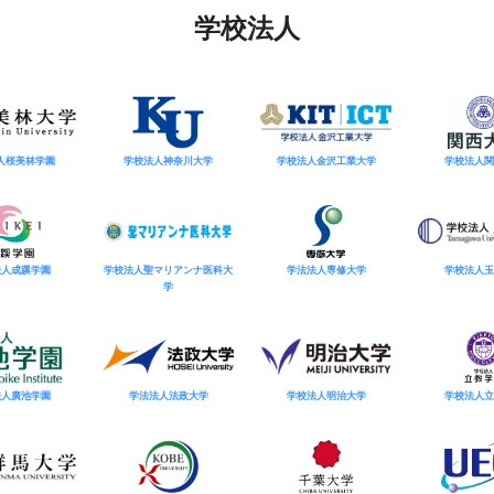
学校法人
人桜美林学園
学校法人神奈川大学
学校法人金沢工業大学
学校法人関
法人成蹊学園
学校法人聖マリアンナ医科大
学法法人専修大学
学校法人玉
学
法人廣池学園
学法法人法政大学
学校法人明治大学
学校法人立