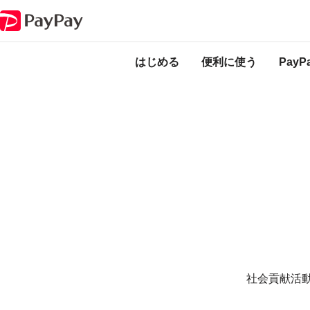
寄付・お賽銭など
PayPayのサービス・機能一覧
はじめる
便利に使う
Pay
社会貢献活動