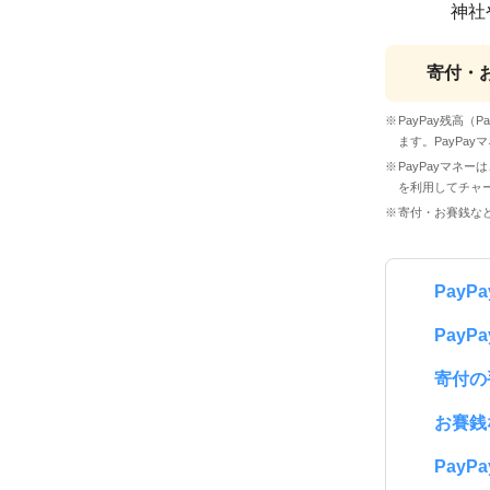
神社
寄付・
PayPay残高（
ます。PayPa
PayPayマネー
を利用してチャー
寄付・お賽銭など
Pay
Pay
寄付の
お賽銭
Pay