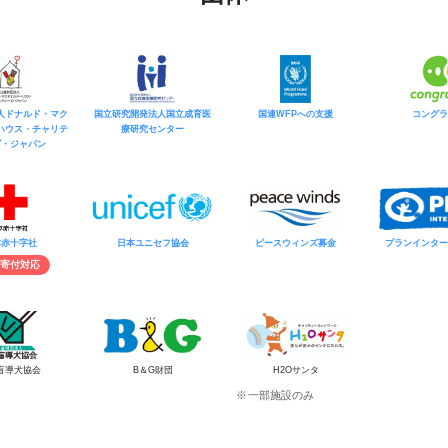
人ドナルド・マク
国立研究開発法人国立成育医
国連WFPへの支援
コングラ
ハウス・チャリテ
療研究センター
ズ・ジャパン
本赤十字社
日本ユニセフ協会
ピースウィンズ募金
プランインター
寄付対応
盲導犬協会
B＆G財団
H2Oサンタ
一部施設のみ