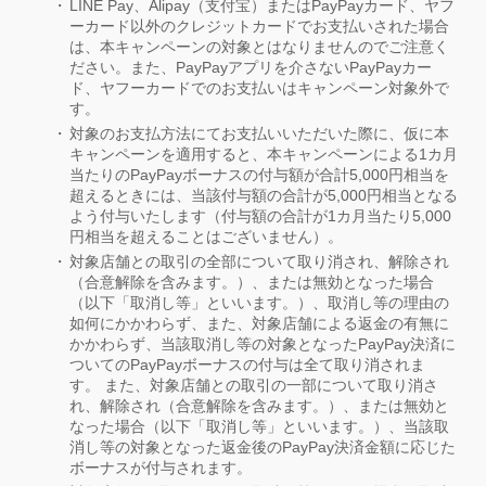
LINE Pay、Alipay（支付宝）またはPayPayカード、ヤフ
ーカード以外のクレジットカードでお支払いされた場合
は、本キャンペーンの対象とはなりませんのでご注意く
ださい。また、PayPayアプリを介さないPayPayカー
ド、ヤフーカードでのお支払いはキャンペーン対象外で
す。
対象のお支払方法にてお支払いいただいた際に、仮に本
キャンペーンを適用すると、本キャンペーンによる1カ月
当たりのPayPayボーナスの付与額が合計5,000円相当を
超えるときには、当該付与額の合計が5,000円相当となる
よう付与いたします（付与額の合計が1カ月当たり5,000
円相当を超えることはございません）。
対象店舗との取引の全部について取り消され、解除され
（合意解除を含みます。）、または無効となった場合
（以下「取消し等」といいます。）、取消し等の理由の
如何にかかわらず、また、対象店舗による返金の有無に
かかわらず、当該取消し等の対象となったPayPay決済に
ついてのPayPayボーナスの付与は全て取り消されま
す。 また、対象店舗との取引の一部について取り消さ
れ、解除され（合意解除を含みます。）、または無効と
なった場合（以下「取消し等」といいます。）、当該取
消し等の対象となった返金後のPayPay決済金額に応じた
ボーナスが付与されます。