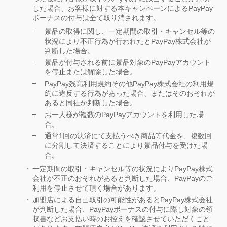
した場合、お客様に対する本キャンペーンによるPayPay
ボーナスの付与は全て取り消されます。
景品の取得に関し、一定期間の取引・キャンセル等の
状況により不正行為が行われたとPayPay株式会社が
判断した場合。
景品が付与される前に景品対象のPayPayアカウント
を停止または解除した場合。
PayPay残高利用規約その他PayPay株式会社の利用規
約に違反する行為があった場合、またはそのおそれが
あると同社が判断した場合。
お一人様が複数のPayPayアカウントを利用した場
合。
通常1回の決済にて支払うべき商品等代金を、複数回
に分割して決済することにより景品付与を受けた場
合。
一定期間の取引・キャンセル等の状況によりPayPay株式
会社が不正のおそれがあると判断した場合、PayPayのご
利用を停止させて頂く場合があります。
加盟店による自己取引の可能性があるとPayPay株式会社
が判断した場合、PayPayボーナスの付与に際し対象の領
収書などお支払い時のお控えを確認させていただくこと