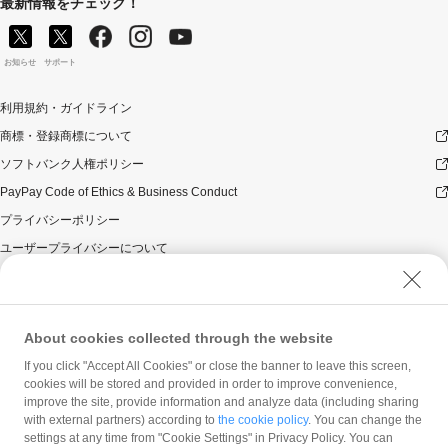
最新情報をチェック！
お知らせ
サポート
利用規約・ガイドライン
商標・登録商標について
ソフトバンク人権ポリシー
PayPay Code of Ethics & Business Conduct
プライバシーポリシー
ユーザープライバシーについて
ユーザーセキュリティについて
ウェブサイト利用規約
反社会的勢力に対する方針
About cookies collected through the website
勧誘方針
If you click "Accept All Cookies" or close the banner to leave this screen,
cookies will be stored and provided in order to improve convenience,
マネロン等基本方針
improve the site, provide information and analyze data (including sharing
カスタマーハラスメントに関する当社の考え方
with external partners) according to
the cookie policy
. You can change the
settings at any time from "Cookie Settings" in Privacy Policy. You can