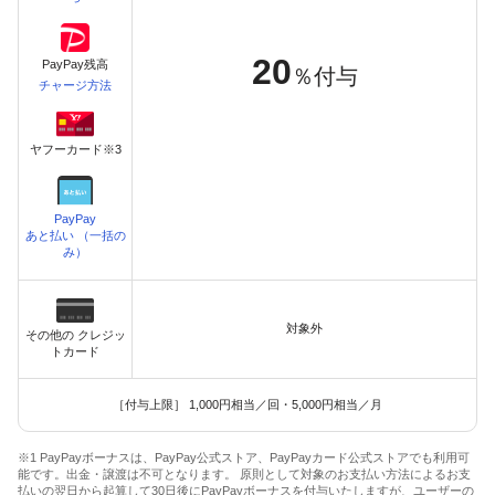
20
PayPay残高
％付与
チャージ方法
ヤフーカード※3
PayPay
あと払い （一括の
み）
対象外
その他の クレジッ
トカード
［付与上限］ 1,000円相当／回・5,000円相当／月
※1 PayPayボーナスは、PayPay公式ストア、PayPayカード公式ストアでも利用可
能です。出金・譲渡は不可となります。 原則として対象のお支払い方法によるお支
払いの翌日から起算して30日後にPayPayボーナスを付与いたしますが、ユーザーの