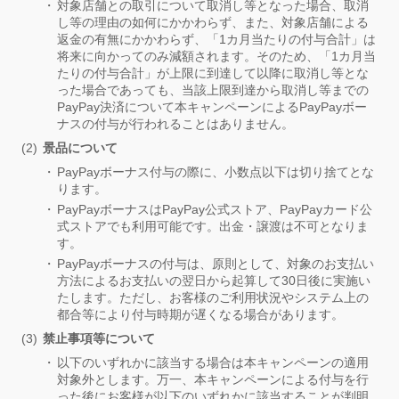
対象店舗との取引について取消し等となった場合、取消
し等の理由の如何にかかわらず、また、対象店舗による
返金の有無にかかわらず、「1カ月当たりの付与合計」は
将来に向かってのみ減額されます。そのため、「1カ月当
たりの付与合計」が上限に到達して以降に取消し等とな
った場合であっても、当該上限到達から取消し等までの
PayPay決済について本キャンペーンによるPayPayボー
ナスの付与が行われることはありません。
景品について
PayPayボーナス付与の際に、小数点以下は切り捨てとな
ります。
PayPayボーナスはPayPay公式ストア、PayPayカード公
式ストアでも利用可能です。出金・譲渡は不可となりま
す。
PayPayボーナスの付与は、原則として、対象のお支払い
方法によるお支払いの翌日から起算して30日後に実施い
たします。ただし、お客様のご利用状況やシステム上の
都合等により付与時期が遅くなる場合があります。
禁止事項等について
以下のいずれかに該当する場合は本キャンペーンの適用
対象外とします。万一、本キャンペーンによる付与を行
った後にお客様が以下のいずれかに該当することが判明