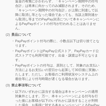
返金の有無にかかわらず、「キャンペーン期間中の付与
合計」は将来に向かってのみ減額されます。そのため、
「キャンペーン期間中の付与合計」が上限に到達して以
降に取消し等となった場合であっても、当該上限到達か
ら取消し等までのPayPay決済について本キャンペーンに
よるPayPayポイントの付与が行われることはありませ
ん。
景品について
PayPayポイント付与の際に、小数点以下は切り捨てとな
ります。
PayPayポイントはPayPay公式ストア、PayPayカード公
式ストアでも利用可能です。出金・譲渡は不可となりま
す。
PayPayポイントの付与は、原則として、対象のお支払い
方法によるお支払いの翌日から起算して30日後に実施い
たします。ただし、お客様のご利用状況やシステム上の
都合等により付与時期が遅くなる場合があります。
禁止事項等について
以下のいずれかに該当する場合は本キャンペーンの適用
対象外とします。万一、本キャンペーンによる付与を行
った後にお客様が以下のいずれかに該当することが判明
した場合、お客様に対する本キャンペーンによるPayPay