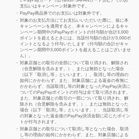
いPayPayカード（旧Yahoo! JAPANカード含む）でのお
支払いはキャンペーン対象外です。
PayPay商品券でのお支払いは対象外です。
対象のお支払方法にてお支払いいただいた際に、仮に本
キャンペーンを適用すると、本キャンペーンによるキャ
ンペーン期間中のPayPayポイントの付与額が合計3,000
ポイントを超えるときには、当該付与額の合計が3,000ポ
イントとなるよう付与いたします（付与額の合計がキャ
ンペーン期間中3,000ポイントを超えることはございませ
ん）。
対象店舗との取引の全部について取り消され、解除され
（合意解除を含みます。）、または無効となった場合
（以下「取消し等」といいます。）、取消し等の理由の
如何にかかわらず、また、対象店舗による返金の有無に
かかわらず、当該取消し等の対象となったPayPay決済に
ついてのPayPayポイントの付与は全て取り消されます。
また、対象店舗との取引の一部について取り消され、解
除され（合意解除を含みます。）、または無効となった
場合（以下「取消し等」といいます。）、当該取消し等
の対象となった返金後のPayPay決済金額に応じたポイン
トが付与されます。
対象店舗との取引について取消し等となった場合、取消
し等の理由の如何にかかわらず、また、対象店舗による