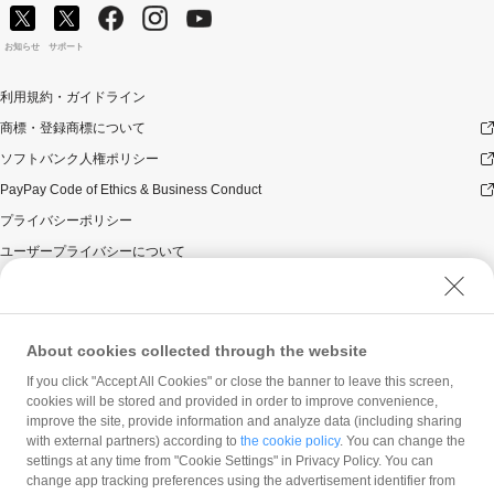
お知らせ
サポート
利用規約・ガイドライン
商標・登録商標について
ソフトバンク人権ポリシー
PayPay Code of Ethics & Business Conduct
プライバシーポリシー
ユーザープライバシーについて
ユーザーセキュリティについて
ウェブサイト利用規約
反社会的勢力に対する方針
About cookies collected through the website
勧誘方針
If you click "Accept All Cookies" or close the banner to leave this screen,
cookies will be stored and provided in order to improve convenience,
マネロン等基本方針
improve the site, provide information and analyze data (including sharing
カスタマーハラスメントに関する当社の考え方
with external partners) according to
the cookie policy
. You can change the
settings at any time from "Cookie Settings" in Privacy Policy. You can
change app tracking preferences using the advertisement identifier from