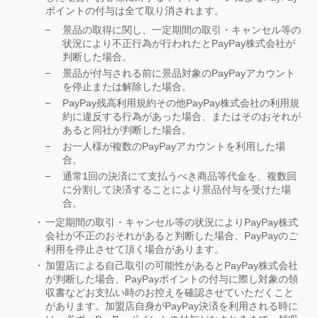
ポイントの付与は全て取り消されます。
景品の取得に関し、一定期間の取引・キャンセル等の
状況により不正行為が行われたとPayPay株式会社が
判断した場合。
景品が付与される前に景品対象のPayPayアカウント
を停止または解除した場合。
PayPay残高利用規約その他PayPay株式会社の利用規
約に違反する行為があった場合、またはそのおそれが
あると同社が判断した場合。
お一人様が複数のPayPayアカウントを利用した場
合。
通常1回の決済にて支払うべき商品等代金を、複数回
に分割して決済することにより景品付与を受けた場
合。
一定期間の取引・キャンセル等の状況によりPayPay株式
会社が不正のおそれがあると判断した場合、PayPayのご
利用を停止させて頂く場合があります。
加盟店による自己取引の可能性があるとPayPay株式会社
が判断した場合、PayPayポイントの付与に際し対象の領
収書などお支払い時のお控えを確認させていただくこと
があります。加盟店自身がPayPay決済を利用される時に