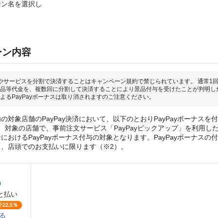
ーン名を選択し
ーン内容
やサービスを分割で決済することはキャンペーン規約で禁じられています。 通常1
品等代金を、複数回に分割して決済することにより景品付与を受けたことが判明し
よるPayPayボーナスは取り消されますのご注意ください。
の対象店舗のPayPay決済において、以下のとおりPayPayボーナスを
、対象の店舗で、事前注文サービス「PayPayピックアップ」を利用し
おけるPayPayボーナス付与の対象となります。PayPayボーナスの付与
き、店頭でのお支払いに限ります（※2）。
と払い
22.5％
る