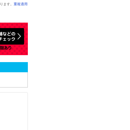
ります。
重複適用