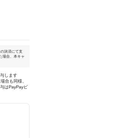
回の決済にて支
た場合、本キャ
付与します
た場合も同様、
はPayPayピ