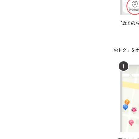
［近くの
「おトク」を