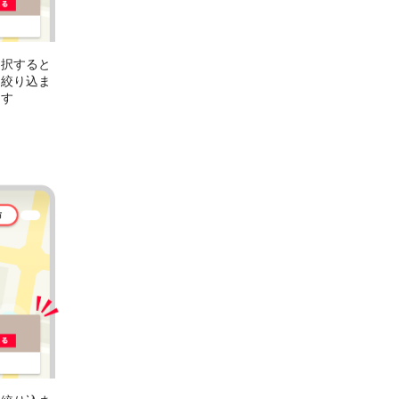
選択すると
に絞り込ま
ます