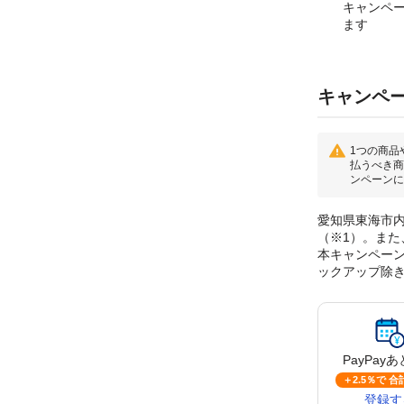
キャンペ
ます
キャンペ
1つの商品
払うべき商
ンペーンに
愛知県東海市内
（※1）。また
本キャンペーンに
ックアップ除
PayPay
あ
＋2.5％で 合計
登録す