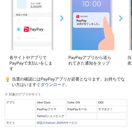
各サイトやアプリで
PayPayアプリから送ら
当
PayPayで支払いをしま
れてきた通知をタップ
表
す
当選の確認にはPayPayアプリが必要となります。お持ちでな
い方はいますぐ
ダウンロード
。
※ 対象のアプリやサイト
アプリ
Uber Eats
Coke ON
DiDi
PayPayフリマ
PayPayモール
ヤフオク！
Yahoo!ショッピング
サイト
特定のYahoo! JAPANサービス