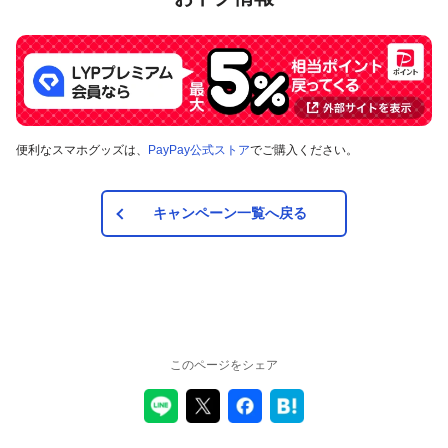
PayPay加盟店（実店舗）、ネットストア（オンライン加盟
店、Yahoo! JAPANサービス）および請求書払いサービス。
ただし、PayPay加盟店（実店舗）およびネットストアには一
部対象外のものがあります。
対象外となるPayPay加盟店（実店舗）およびネットストアは
こちら
をご確認ください。
便利なスマホグッズは、
PayPay公式ストア
でご購入ください。
PayPay加盟店（実店舗）のうち対象店舗は以下のポスター
等、ネットストアのうち対象店舗は以下のバナーにてご確認
いただけます。
キャンペーン一覧へ戻る
＜掲出ポスター、バナー等＞
このページをシェア