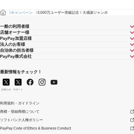
キャンペーン
3,000万ユーザー突破記念！大感謝ジャンボ
バナー
一般の利用者様
店舗オーナー様
対象の支払方法
PayPay加盟店様
法人のお客様
本キャンペーンの対象のお支払方法は、以下のとおりです。
自治体の担当者様
PayPay株式会社
PayPay加盟店（実店舗）：「PayPay残高」、「PayPay
あと払い（一括のみ）」及び「Yahoo! JAPANカード」
ネットストア（オンライン加盟店、Yahoo! JAPANサービ
最新情報をチェック！
ス）および請求書払いサービス：「PayPay残高」
お知らせ
サポート
注意事項
利用規約・ガイドライン
キャンペーンの適用について
商標・登録商標について
キャンペーン内容および適用条件を予告なく変更する場
ソフトバンク人権ポリシー
合や、キャンペーン自体を予告なく中止する場合があり
PayPay Code of Ethics & Business Conduct
ます。