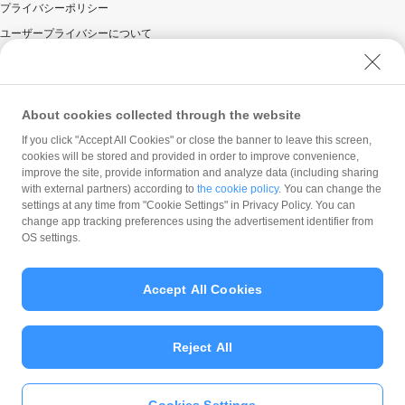
プライバシーポリシー
ヤフーカード以外のクレジットカードでお支払いされた
場合は、本キャンペーンの対象とはなりませんのでご注
ユーザープライバシーについて
意ください。
ユーザーセキュリティについて
対象のお支払方法にてお支払いいただいた際に、仮に本
キャンペーンを適用すると、本キャンペーンによるキャ
ウェブサイト利用規約
ンペーン期間中のPayPayボーナスの付与額が合計
反社会的勢力に対する方針
About cookies collected through the website
100,000円相当を超えるときには、当該付与額の合計が
100,000円相当となるよう付与いたします（付与額の合計
勧誘方針
If you click "Accept All Cookies" or close the banner to leave this screen,
がキャンペーン期間中100,000円相当を超えることはござ
cookies will be stored and provided in order to improve convenience,
マネロン等基本方針
いません）。
improve the site, provide information and analyze data (including sharing
カスタマーハラスメントに関する当社の考え方
同時開催する他の抽選キャンペーンは、当社が指定する
with external partners) according to
the cookie policy
. You can change the
場合を除き重複適用されることはなく、最も期待値の高
settings at any time from "Cookie Settings" in Privacy Policy. You can
change app tracking preferences using the advertisement identifier from
いキャンペーンのみ抽選を行います。期待値は弊社シス
OS settings.
テムにてユーザーごとに計算されます。
本キャンペーンの対象となった加盟店との契約の一部に
ついて取消し、無効または解除（合意解除を含み、以下
Accept All Cookies
「取消し等」といいます。）となった場合、理由の如何
にかかわらず、また返金の有無にかかわらず、当該取消
© PayPay Corporation
し等の対象決済についてのPayPayボーナスの付与は全て
取り消されます。
Reject All
本キャンペーンの対象となった加盟店との契約について
取消し等となった場合、理由の如何にかかわらず、また
返金の有無にかかわらず、「キャンペーン期間中の付与