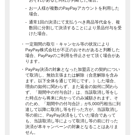
お一人様が複数のPayPayアカウントを利用した
場合。
通常1回の決済にて支払うべき商品等代金を、複
数回に分割して決済することにより景品付与を受
けた場合。
一定期間の取引・キャンセル等の状況により
PayPay株式会社が不正のおそれがあると判断した
場合、PayPayのご利用を停止させて頂く場合があ
ります。
PayPay決済の対象となった加盟店との契約につい
て取消し、無効主張または解除（合意解除を含み
ます。以下全体を通じて同じです。）した場合、
理由の如何に関わらず、また返金の如何に関わら
ず、「期間中の付与合計」は、当該取消し等をし
た時点から将来に向かってのみ減額されます。そ
のため、「期間中の付与合計」が5,000円相当に到
達して以降に取消し等を行った方が、当該取消し
等の前に、PayPay決済をしていた場合であって
も、当該取消し等によって取消し等の前に行った
決済が本キャンペーンの対象となることはありま
せん。