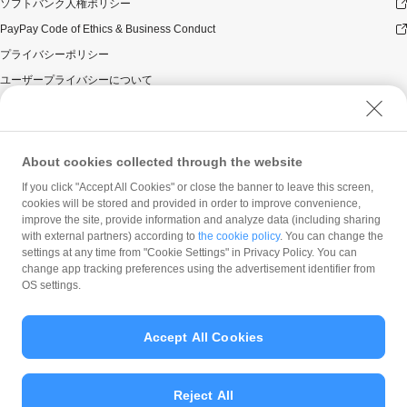
ソフトバンク人権ポリシー
PayPay Code of Ethics & Business Conduct
プライバシーポリシー
ユーザープライバシーについて
ユーザーセキュリティについて
ウェブサイト利用規約
反社会的勢力に対する方針
About cookies collected through the website
勧誘方針
If you click "Accept All Cookies" or close the banner to leave this screen,
cookies will be stored and provided in order to improve convenience,
マネロン等基本方針
improve the site, provide information and analyze data (including sharing
カスタマーハラスメントに関する当社の考え方
with external partners) according to
the cookie policy
. You can change the
settings at any time from "Cookie Settings" in Privacy Policy. You can
change app tracking preferences using the advertisement identifier from
OS settings.
Accept All Cookies
© PayPay Corporation
Reject All