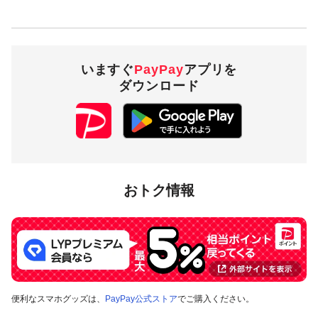
清水銀行
常陽銀行
滋賀銀行
十八親和銀行
いますぐ
PayPay
アプリを
千葉銀行
ダウンロード
千葉興業銀行
東京スター銀行
南都銀行
西日本シティ銀行
百十四銀行
福岡銀行
おトク情報
福岡中央銀行
宮崎太陽銀行
山梨中央銀行
横浜銀行
対象となる方
便利なスマホグッズは、
PayPay公式ストア
でご購入ください。