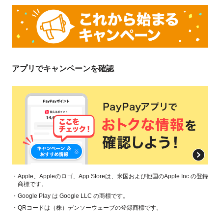
チャージ用口座登録にはPayPayでの本人確認が必要となります。
本キャンペーンの対象の支払い方法はPayPay残高・PayPayポイント
（PayPay残高（赤画面）での支払いに限る）・PayPay商品券が対象です。
PayPay残高とPayPayポイント、PayPay残高とPayPay商品券を併用した場
合も対象となります。ただし、PayPayポイントをPayPayクレジット（青画
面）でのお支払いでご利用いただいた場合は対象外となります。また、全額
アプリでキャンペーンを確認
をPayPay商品券でお支払いした場合も対象外となります。
通信料・医療機関・調剤薬局など、対象外となる店舗・お支払いがございま
す。詳細は
こちら
対象銀行口座登録日の翌日から起算して30日後に付与します。
対象となるお支払いの翌日から起算して30日後に付与します。
対象銀行
あいち銀行
池田泉州銀行
岩手銀行
・Apple、Appleのロゴ、App Storeは、米国および他国のApple Inc.の登録
商標です。
北日本銀行
紀陽銀行
・Google Play は Google LLC の商標です。
京都銀行
・QRコードは（株）デンソーウェーブの登録商標です。
熊本銀行