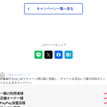
2025年8月31日までに対象銀行をチャージ用口座として一度も
登録をしたことがない方
キャンペーン一覧へ戻る
PayPayアプリ内で本キャンペーンの告知が表示されていても、キャンペーン
開始前までに対象銀行をチャージ用口座として登録されると本キャンペーン
は対象外となりますので予めご了承ください。
対象の支払い方法
このページをシェア
PayPay残高
本キャンペーンの対象の支払い方法はPayPay残高・PayPayポイント
（PayPay残高（赤画面）での支払いに限る）・PayPay商品券が対象です。た
だし、全額をPayPay商品券でお支払いした場合は対象外となります。
また、PayPayポイントをPayPayクレジット（青画面）でのお支払いでご利用
いただいた場合も対象外となります。
キャンペーン
対象銀行をはじめてチャージ用口座に登録し、チャージ＆支払いで最大500ポイン
トもらえるキャンペーン
対象外の店舗とお支払い
一般の利用者様
通信料・医療機関・調剤薬局など、対象外となる店舗・お支払
店舗オーナー様
いがございます。
詳細については
こちら
をご確認ください。
PayPay加盟店様