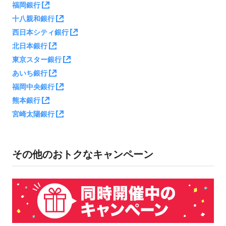
福岡銀行
株式会社宮崎太陽銀行
十八親和銀行
株式会社山梨中央銀行
西日本シティ銀行
株式会社横浜銀行
北日本銀行
東京スター銀行
概要
あいち銀行
福岡中央銀行
キャンペーン期間中に条件1、条件2を達成された方に対し、下
表のとおり後日PayPayポイントを付与します。
熊本銀行
宮崎太陽銀行
期間中にPayPayアプ
リに初めて対象銀行
条件1
100ポイント※4
をチャージ用口座と
して登録する※1
その他のおトクなキャンペーン
登録した対象銀行口
座から1度に8,000円
以上をチャージし、
条件2
その後PayPay残高
400ポイント※5
※2から期間中に1度
に2,000円以上を支払
う※3