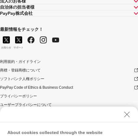
法人のお客様
自治体の担当者様
注意事項
PayPay株式会社
キャンペーンの適用について
最新情報をチェック！
本キャンペーン、PayPay利用特典及びPayPay株式会社
が同時開催する他の総付キャンペーンの中で、付与され
るPayPayポイントの額が最大となるものが適用されま
お知らせ
サポート
す。PayPay株式会社が指定する場合を除き、それらが重
複適用されることはありません。
利用規約・ガイドライン
本キャンペーンが適用される場合に、PayPay株式会社が
同時開催する他の総付キャンペーンの適用条件を満たす
商標・登録商標について
ときにはそれらも適用されますが、1回のお支払いについ
ソフトバンク人権ポリシー
てのPayPayポイントの付与率は、合計で支払額の66.5％
が上限です（仮にそれぞれ適用すると合計66.5％を超え
PayPay Code of Ethics & Business Conduct
る場合は、本キャンペーンによる付与分が縮減されま
プライバシーポリシー
す）。
ユーザープライバシーについて
対象のお支払方法にてお支払いいただいた際に、仮に本
キャンペーンを適用すると、本キャンペーンによるキャ
ユーザーセキュリティについて
ンペーン期間中のPayPayポイントの付与額が合計500ポ
ウェブサイト利用規約
イントを超えるときには、当該付与額の合計が500ポイン
トとなるよう付与いたします（付与額の合計がキャンペ
反社会的勢力に対する方針
About cookies collected through the website
ーン期間中500ポイントを超えることはございません）。