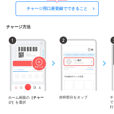
チャージ用口座登録でできること
チャージ方法
赤枠部分をタップ
チ
ホーム画面の
［チャー
で
ジ］
を選択
行