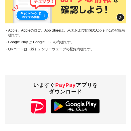
払い
対象外のお
PayPayクレジット、クレジットカード
支払い
（※1）、他社カード利用券、PayPay商品
券、PayPayポイント
・Apple、Appleのロゴ、App Storeは、米国および他国のApple Inc.の登録商
標です。
付与上限
チャージ方法（1）、（2）ごとにそれぞれ
・Google Play は Google LLC の商標です。
100ポイント／月
・QRコードは（株）デンソーウェーブの登録商標です。
（お支払い1回につき上限10pt・10回まで
／月）
PayPay残高カードでのお支払いは対象外となります。
お支払い方法によってはPayPayポイントがつかない場合があります。詳し
くは
こちら
をご確認ください。
一部対象外となる店舗・お支払いがあります。詳細については、
対象外店
いますぐ
PayPay
アプリを
舗一覧
をご確認ください。
ダウンロード
PayPayカード、
一部の三井住友カードが対象です
キャンペーン対象ユーザー
次の全ての条件を満たすことが必要です。
PayPayで実施する本人確認書類を利用した本人確認済み