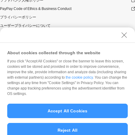
「キャンペーン期間中の付与合計」が上限に到達して以
ソフトバンク人権ポリシー
降に取消し等となった場合であっても、当該上限到達か
PayPay Code of Ethics & Business Conduct
ら取消し等までのPayPay決済について本キャンペーンに
プライバシーポリシー
よるPayPayポイントの付与が行われることはありませ
ん。
ユーザープライバシーについて
PayPay銀行からチャージ＆お支払いをした場合：50円未
ユーザーセキュリティについて
満の決済金額の場合は、本キャンペーンは適用になりま
せん。決済時には、キャンペーン条件に満たない決済金
ウェブサイト利用規約
額（50円未満）だったものが、売上確定のタイミングで
反社会的勢力に対する方針
About cookies collected through the website
キャンペーン条件に合致した決済金額（50円以上）にな
った場合には、あとからキャンペーンが適用されます。
勧誘方針
If you click "Accept All Cookies" or close the banner to leave this screen,
ATM・PayPay銀行以外の銀行からチャージ＆お支払いを
cookies will be stored and provided in order to improve convenience,
マネロン等基本方針
した場合：100円未満の決済金額の場合は、本キャンペー
improve the site, provide information and analyze data (including sharing
カスタマーハラスメントに関する当社の考え方
ンは適用になりません。決済時には、キャンペーン条件
with external partners) according to
the cookie policy
. You can change the
に満たない決済金額（100円未満）だったものが、売上確
settings at any time from "Cookie Settings" in Privacy Policy. You can
change app tracking preferences using the advertisement identifier from
定のタイミングでキャンペーン条件に合致した決済金額
OS settings.
（100円以上）になった場合には、あとからキャンペーン
が適用されます。
本キャンペーンへの参加については、銀行口座開設がな
Accept All Cookies
されていることおよび、PayPayで実施する本人確認書類
を利用した本人確認済みであることが必要です。
© PayPay Corporation
銀行口座開設するには、対象年齢に達していないと開設
Reject All
できない等の条件があります。詳細については、各銀行