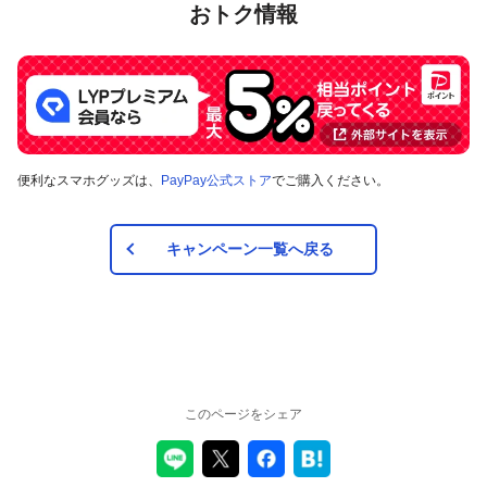
おトク情報
であること
キャンペーン期間中のチャージおよびお支払いをするタ
イミングで、満12歳以上満18歳以下であること※
キャンペーン期間途中でも、満19歳になった時点でキャンペーンの対象外
となります。
注意事項
便利なスマホグッズは、
PayPay公式ストア
でご購入ください。
キャンペーンの適用について
キャンペーン一覧へ戻る
本キャンペーン、PayPay利用特典及びPayPay株式会社
が同時開催する他の総付キャンペーンの中で、付与され
るPayPayポイントの額が最大となるものが適用されま
す。PayPay株式会社が指定する場合を除き、それらが重
複適用されることはありません。
本キャンペーンが適用される場合に、PayPay株式会社が
同時開催する他の総付キャンペーンの適用条件を満たす
ときにはそれらも適用されますが、1回のお支払いについ
このページをシェア
てのPayPayポイントの付与率は、合計で支払額の66.5％
が上限です（仮にそれぞれ適用すると合計66.5％を超え
る場合は、本キャンペーンによる付与分が縮減されま