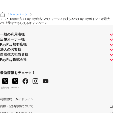
す）。
対象のお支払方法にてお支払いいただいた際に、仮に本
キャンペーンを適用すると、本キャンペーンによるキャ
キャンペーン
ンペーン期間中の毎月のPayPayポイントの付与額が合計
＜12〜18歳の方＞PayPay残高へのチャージ＆お支払いでPayPayポイントが最大
100ポイントを超えるときには、当該付与額の合計が100
2％上乗せでもらえるキャンペーン
ポイントとなるよう付与いたします（付与額の合計がキ
ャンペーン期間中毎月100ポイントを超えることはござい
一般の利用者様
ません）。
店舗オーナー様
対象店舗との取引の全部について取り消され、解除され
PayPay加盟店様
（合意解除を含みます。）、または無効となった場合
法人のお客様
（以下「取消し等」といいます。）、取消し等の理由の
自治体の担当者様
如何にかかわらず、また、対象店舗による返金の有無に
PayPay株式会社
かかわらず、当該取消し等の対象となったPayPay決済に
ついてのPayPayポイントの付与は全て取り消されます。
また、対象店舗との取引の一部について取り消され、解
最新情報をチェック！
除され（合意解除を含みます。）、または無効となった
場合（以下「取消し等」といいます。）、当該取消し等
の対象となった返金後のPayPay決済金額に応じたポイン
トが付与されます。
お知らせ
サポート
対象店舗との取引について取消し等となった場合、取消
し等の理由の如何にかかわらず、また、対象店舗による
利用規約・ガイドライン
返金の有無にかかわらず、「キャンペーン期間中の付与
商標・登録商標について
合計」は将来に向かってのみ減額されます。そのため、