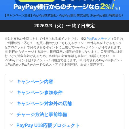
2026/3/3（火）〜 終了日未定
※1 お支払い金額に対して付与されるポイントです。 ※2
PayPayステップ
（毎月の
ご利用状況に応じて、お買い物のたびにもらえるポイントの付与率が上がるおトク
なプログラム）で付与されるポイントに上乗せでPayPayポイントが付与されます。
※ 銀行からチャージする場合、銀行口座の開設が必要になります。口座開設には銀
行ごとで対象年齢があるため、各銀行の対象年齢を事前にご確認ください。※
PayPayポイントは1ポイント＝1円相当で使えます。※ 付与されるPayPayポイント
はPayPay／PayPayカード公式ストアでも利用可能。出金・譲渡不可。
キャンペーン内容
キャンペーン参加条件
キャンペーン対象外の店舗
チャージ方法と事前準備
PayPay U18応援プロジェクト