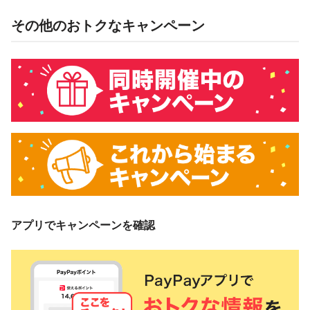
PayPay銀行株式会社
ATM・PayPay銀行以外の銀行からチャージ＆お支払い分：
その他のおトクなキャンペーン
PayPay株式会社
キャンペーン内容、条件
キャンペーン期間中、条件1を達成した上で、条件2を達成さ
れた方に対し、下表のとおり後日PayPayポイントを付与しま
す。
条件1
毎月2,000円以上をチャージ
チャージ元
（1）
（2）ATM、
PayPay銀行
PayPay銀行
以外の銀行
アプリでキャンペーンを確認
条件2
PayPay残高でお支払い
特典
付与率
（1）の場合
（2）の場合
2％付与
1％付与
対象のお支
PayPay残高（※）