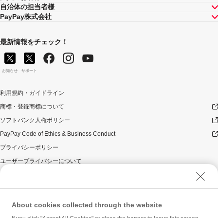
自治体の担当者様
総付キャンペーンの適用条件を満たすときにはそれらも
PayPay株式会社
適用されますが、1回のお支払いについてのPayPayボー
ナスの付与率は、合計で支払額の66.5％が上限です（仮
にそれぞれ適用すると合計66.5％を超える場合は、本キ
最新情報をチェック！
ャンペーンによる付与分が縮減されます）。ただし、上
記上限は、マイナポイント付与期間中（2020年9月1日～
2021年3月31日）のお支払いに適用されるものであり、
お知らせ
サポート
2021年4月1日以降は変更予定です。
キャンペーン内容および適用条件を予告なく変更する場
利用規約・ガイドライン
合や、キャンペーン自体を予告なく中止する場合があり
ます。
商標・登録商標について
対象の自動販売機にて、コカ・コーラ社製品の代金をお
ソフトバンク人権ポリシー
支払いいただいた際に、仮に本キャンペーンを適用する
と、本キャンペーンによるPayPayボーナスの付与額が期
PayPay Code of Ethics & Business Conduct
間1、2においてそれぞれの期間上限額を超えるときに
プライバシーポリシー
は、当該付与合計額がそれぞれの期間上限額相当となる
よう付与いたします（付与合計額が、それぞれの期間上
ユーザープライバシーについて
限額を超えることはございません）。
ユーザーセキュリティについて
本キャンペーンの対象となった加盟店との契約の一部に
ウェブサイト利用規約
ついて取消し、無効または解除（合意解除を含み、以下
「取消し等」といいます。）となった場合であっても、
反社会的勢力に対する方針
About cookies collected through the website
理由の如何にかかわらず、また返金の有無にかかわら
勧誘方針
ず、当該取消し等の対象決済全体についてのPayPayボー