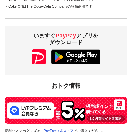
・Coke ONはThe Coca-Cola Companyの登録商標です。
概要
キャンペーン期間中、全国の「Coke ON Pay」対応自販機に
て、コカ・コーラ社製品を、「Coke ON Pay」の「PayPay
いますぐ
PayPay
アプリを
残高」でお支払いいただいた方に対し、下表のとおり後日
ダウンロード
PayPayボーナスを付与します。
期間1
期間2
（2020年10月17日～
（2020年11月14日～
11月13日までのお支払
11月15日までのお支払
い）
い）
おトク情報
Coke ON Pay
5％付与
20％付与
でのお支払い
付与上限
200円相当／回・期間
200円相当／回・期間
便利なスマホグッズは、
PayPay公式ストア
でご購入ください。