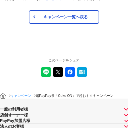
対象の自動販売機および支払い方法
日本国内の「Coke ON Pay」が利用可能な自動販売機。
キャンペーン一覧へ戻る
コカ・コーラ社製品の購入につき、「Coke ON Pay」の「PayPay残高」によ
るお支払い。
「Coke ON Pay」の「PayPay残高」によるお支払いを行うためには、
PayPayアプリおよび「Coke ON®®」アプリをインストールの上、「Coke
ON Pay」にPayPayをご登録いただく必要があります。
「Coke ON Pay」でご利用いただけるPayPayのお支払い方法は「PayPay残
高」のみです。
このページをシェア
注意事項
キャンペーンの適用について
「概要」欄記載の対象の取引以外の取引には適用されま
せん。
キャンペーン
超PayPay祭「Coke ON」で超おトクキャンペーン
本キャンペーン、PayPay利用特典及びPayPay株式会社
が同時開催する他の総付キャンペーンの中で、付与され
一般の利用者様
るPayPayボーナスの額が最大となるものが適用されま
店舗オーナー様
す。PayPay株式会社が指定する場合を除き、それらが重
PayPay加盟店様
複適用されることはありません。
法人のお客様
本キャンペーンが適用される場合に、同時開催する他の